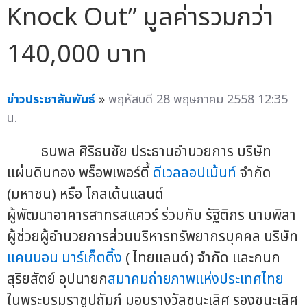
Knock Out” มูลค่ารวมกว่า
140,000 บาท
ข่าวประชาสัมพันธ์
»
พฤหัสบดี 28 พฤษภาคม 2558 12:35
น.
ธนพล ศิริธนชัย ประธานอำนวยการ บริษัท
แผ่นดินทอง พร็อพเพอร์ตี้
ดีเวลลอปเม้นท์
จำกัด
(มหาชน) หรือ โกลเด้นแลนด์
ผู้พัฒนาอาคารสาทรสแควร์ ร่วมกับ รัฐิติกร นามพิลา
ผู้ช่วยผู้อำนวยการส่วนบริหารทรัพยากรบุคคล บริษัท
แคนนอน มาร์เก็ตติ้ง
( ไทยแลนด์) จำกัด
และกนก
สุริยสัตย์ อุปนายก
สมาคมถ่ายภาพแห่งประเทศไทย
ในพระบรมราชูปถัมภ์ มอบรางวัลชนะเลิศ รองชนะเลิศ