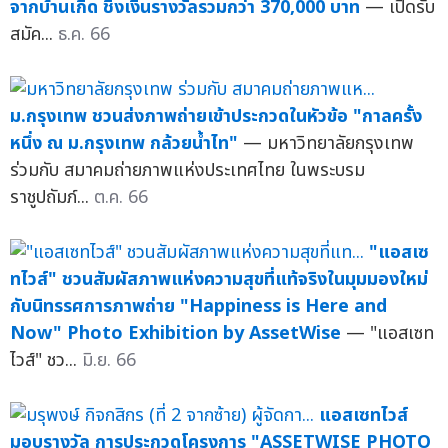
จากบ้านเกิด ชิงเงินรางวัลรวมกว่า 370,000 บาท
— เปิดรับ
สมัค...
ธ.ค. 66
ม.กรุงเทพ ชวนส่งภาพถ่ายเข้าประกวดในหัวข้อ "กาลครั้ง
หนึ่ง ณ ม.กรุงเทพ กล้วยน้ำไท"
— มหาวิทยาลัยกรุงเทพ
ร่วมกับ สมาคมถ่ายภาพแห่งประเทศไทย ในพระบรม
ราชูปถัมภ์...
ต.ค. 66
"แอสเซ
ทไวส์" ชวนสัมผัสภาพแห่งความสุขที่แท้จริงในมุมมองใหม่
กับนิทรรศการภาพถ่าย "Happiness is Here and
Now" Photo Exhibition by AssetWise
— "แอสเซท
ไวส์" ชว...
มิ.ย. 66
แอสเซทไวส์
มอบรางวัล การประกวดโครงการ "ASSETWISE PHOTO