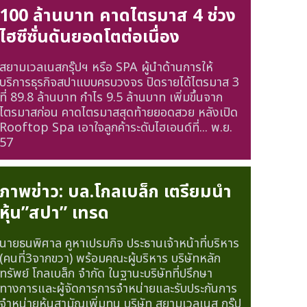
100 ล้านบาท คาดไตรมาส 4 ช่วง
ไฮซีซั่นดันยอดโตต่อเนื่อง
สยามเวลเนสกรุ๊ปฯ หรือ SPA ผู้นำด้านการให้
บริการธุรกิจสปาแบบครบวงจร ปิดรายได้ไตรมาส 3
ที่ 89.8 ล้านบาท กำไร 9.5 ล้านบาท เพิ่มขึ้นจาก
ไตรมาสก่อน คาดไตรมาสสุดท้ายยอดสวย หลังเปิด
Rooftop Spa เอาใจลูกค้าระดับไฮเอนด์ที่...
พ.ย.
57
ภาพข่าว: บล.โกลเบล็ก เตรียมนำ
หุ้น”สปา” เทรด
นายธนพิศาล คูหาเปรมกิจ ประธานเจ้าหน้าที่บริหาร
(คนที่3จากขวา) พร้อมคณะผู้บริหาร บริษัทหลัก
ทรัพย์ โกลเบล็ก จำกัด ในฐานะบริษัทที่ปรึกษา
ทางการและผู้จัดการการจำหน่ายและรับประกันการ
จำหน่ายหุ้นสามัญเพิ่มทุน บริษัท สยามเวลเนส กรุ๊ป