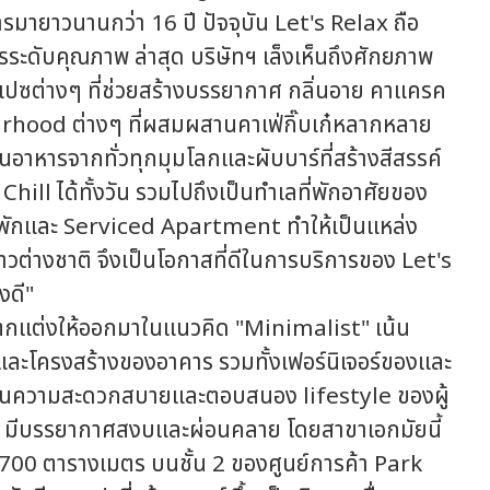
ารมายาวนานกว่า 16 ปี ปัจจุบัน Let's Relax ถือ
ารระดับคุณภาพ ล่าสุด บริษัทฯ เล็งเห็นถึงศักยภาพ
ปซต่างๆ ที่ช่วยสร้างบรรยากาศ กลิ่นอาย คาแครค
urhood ต่างๆ ที่ผสมผสานคาเฟ่กิ๊บเก๋หลากหลาย
นอาหารจากทั่วทุกมุมโลกและผับบาร์ที่สร้างสีสรรค์
 Chill ได้ทั้งวัน รวมไปถึงเป็นทำเลที่พักอาศัยของ
านพักและ Serviced Apartment ทำให้เป็นแหล่ง
วต่างชาติ จึงเป็นโอกาสที่ดีในการบริการของ Let's
งดี"
กแต่งให้ออกมาในแนวคิด "Minimalist" เน้น
งและโครงสร้างของอาคาร รวมทั้งเฟอร์นิเจอร์ของและ
 เน้นความสะดวกสบายและตอบสนอง lifestyle ของผู้
้สปา มีบรรยากาศสงบและผ่อนคลาย โดยสาขาเอกมัยนี้
 700 ตารางเมตร บนชั้น 2 ของศูนย์การค้า Park