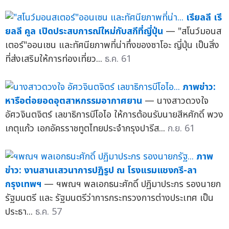
เรียลลี เรี
ยลลี คูล เปิดประสบการณ์ใหม่กับสกีที่ญี่ปุ่น
— "สโนว์มอนส
เตอร์"ออนเซน และทัศนียภาพที่น่าทึ่งของซาโอะ ญี่ปุ่น เป็นสิ่ง
ที่ส่งเสริมให้การท่องเที่ยว...
ธ.ค. 61
ภาพข่าว:
หารือต่อยอดอุตสาหกรรมอากาศยาน
— นางสาวดวงใจ
อัศวจินตจิตร์ เลขาธิการบีโอไอ ให้การต้อนรับนายสีหศักดิ์ พวง
เกตุแก้ว เอกอัครราชทูตไทยประจำกรุงปารีส...
ก.ย. 61
ภาพ
ข่าว: งานสานเสวนาการปฏิรูป ณ โรงแรมแชงกรี-ลา
กรุงเทพฯ
— ฯพณฯ พลเอกธนะศักดิ์ ปฏิมาประกร รองนายก
รัฐมนตรี และ รัฐมนตรีว่าการกระทรวงการต่างประเทศ เป็น
ประธา...
ธ.ค. 57