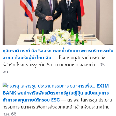
ดุสิตธานี กระบี่ บีช รีสอร์ท ตอกย้ำศักยภาพการบริการระดับ
สากล ต้อนรับผู้นำไทย-จีน
— โรงแรมดุสิตธานี กระบี่ บีช
รีสอร์ท โรงแรมหรูระดับ 5 ดาว บนชายหาดคลองม่ว...
05
พ.ค.
EXIM
BANK พบปะหารือพันธมิตรภาครัฐในญี่ปุ่น สนับสนุนการ
ค้าการลงทุนภายใต้กรอบ ESG
— ดร.พสุ โลหารชุน ประธาน
กรรมการ ธนาคารเพื่อการส่งออกและนำเข้าแห่งประเทศไทย...
ก.ค. 66