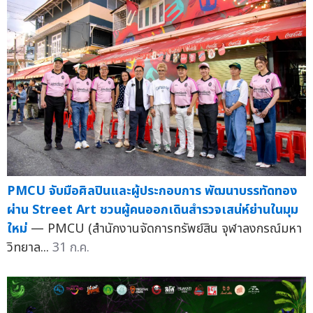
PMCU จับมือศิลปินและผู้ประกอบการ พัฒนาบรรทัดทอง
ผ่าน Street Art ชวนผู้คนออกเดินสำรวจเสน่ห์ย่านในมุม
ใหม่
— PMCU (สำนักงานจัดการทรัพย์สิน จุฬาลงกรณ์มหา
วิทยาล...
31 ก.ค.