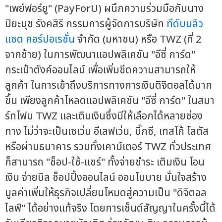
"เพย์ฟอร์ยู" (PayForU) ผนึกความร่วมมือกับนาง
ปิยะนุช รังคสิริ กรรมการผู้จัดการบริษัท
ทีดับบลิว
แซด คอร์ปอเรชั่น
จำกัด (มหาชน) หรือ TWZ (ที่ 2
จากซ้าย) ในการพัฒนาแอปพลิเคชัน "อีซี่ การ์ด"
กระเป๋าตังค์ออนไลน์ เพื่อเพิ่มขีดความสามารถให้
ลูกค้า ในการเข้าถึงบริการทางการเงินดิจิตอลได้มาก
ขึ้น เพียงลูกค้าโหลดแอปพลิเคชัน "อีซี่ การ์ด" ในสมา
ร์ทโฟน TWZ และเติมเงินซึ่งมีให้เลือกได้หลายช่อง
ทาง ไม่ว่าจะเป็นเซเว่น อีเลฟเว่น, บิ๊กซี, เทสโก้ โลตัส
หรือผ่านธนาคาร รวมทั้งเคาน์เตอร์ TWZ ทั่วประเทศ
ก็สามารถ "ช็อป-ใช้-แชร์" ทั้งจ่ายชำระ เติมเงิน โอน
เงิน จ่ายบิล ช็อปปิ้งออนไลน์ ออนโมบาย มั่นใจสร้าง
มูลค่าเพิ่มให้ธุรกิจเปลี่ยนโหมดสู่ความเป็น "ดิจิตอล
ไลฟ์" ได้อย่างแท้จริง โดยการเซ็นต์สัญญาในครั้งนี้ได้