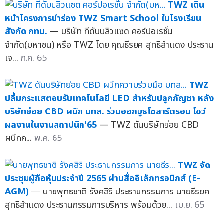
TWZ เดิน
หน้าโครงการนำร่อง TWZ Smart School ในโรงเรียน
สังกัด กทม.
— บริษัท ทีดับบลิวแซด คอร์ปอเรชั่น
จำกัด(มหาชน) หรือ TWZ โดย คุณธีรยศ สุทธิสำแดง ประธาน
เจ...
ก.ค. 65
TWZ
ปลื้มกระแสตอบรับเทคโนโลยี LED สำหรับปลูกกัญชา หลัง
บริษัทย่อย CBD ผนึก มทส. ร่วมออกบูธโซลาร์ตรอน โชว์
ผลงานในงานสถาปนิก'65
— TWZ ดันบริษัทย่อย CBD
ผนึกค...
พ.ค. 65
TWZ จัด
ประชุมผู้ถือหุ้นประจำปี 2565 ผ่านสื่ออิเล็กทรอนิกส์ (E-
AGM)
— นายพุทธชาติ รังคสิริ ประธานกรรมการ นายธีรยศ
สุทธิสำแดง ประธานกรรมการบริหาร พร้อมด้วย...
เม.ย. 65