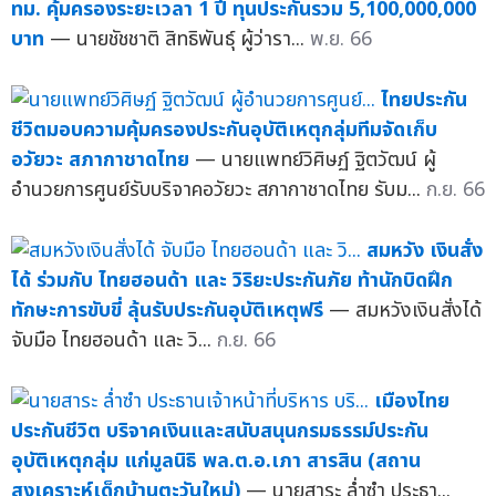
ทม. คุ้มครองระยะเวลา 1 ปี ทุนประกันรวม 5,100,000,000
บาท
— นายชัชชาติ สิทธิพันธุ์ ผู้ว่ารา...
พ.ย. 66
ไทยประกัน
ชีวิตมอบความคุ้มครองประกันอุบัติเหตุกลุ่มทีมจัดเก็บ
อวัยวะ สภากาชาดไทย
— นายแพทย์วิศิษฏ์ ฐิตวัฒน์ ผู้
อำนวยการศูนย์รับบริจาคอวัยวะ สภากาชาดไทย รับม...
ก.ย. 66
สมหวัง เงินสั่ง
ได้ ร่วมกับ ไทยฮอนด้า และ วิริยะประกันภัย ท้านักบิดฝึก
ทักษะการขับขี่ ลุ้นรับประกันอุบัติเหตุฟรี
— สมหวังเงินสั่งได้
จับมือ ไทยฮอนด้า และ วิ...
ก.ย. 66
เมืองไทย
ประกันชีวิต บริจาคเงินและสนับสนุนกรมธรรม์ประกัน
อุบัติเหตุกลุ่ม แก่มูลนิธิ พล.ต.อ.เภา สารสิน (สถาน
สงเคราะห์เด็กบ้านตะวันใหม่)
— นายสาระ ล่ำซำ ประธา...