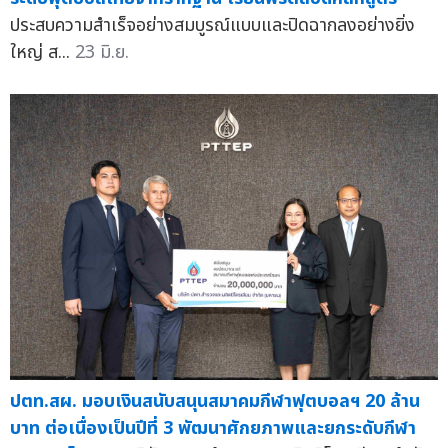
ประสบความสำเร็จอย่างสมบูรณ์แบบและปิดฉากลงอย่างยิ่ง
ใหญ่ ส...
23 มิ.ย.
ปตท.สผ. มอบเงินสนับสนุนสมาคมกีฬาฟุตบอลฯ 20 ล้าน
บาท ต่อเนื่องเป็นปีที่ 3 พัฒนาศักยภาพและยกระดับกีฬา