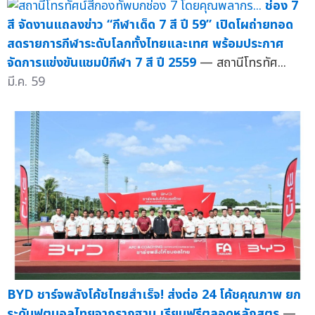
ช่อง 7
สี จัดงานแถลงข่าว “กีฬาเด็ด 7 สี ปี 59” เปิดโผถ่ายทอด
สดรายการกีฬาระดับโลกทั้งไทยและเทศ พร้อมประกาศ
จัดการแข่งขันแชมป์กีฬา 7 สี ปี 2559
— สถานีโทรทัศ...
มี.ค. 59
BYD ชาร์จพลังโค้ชไทยสำเร็จ! ส่งต่อ 24 โค้ชคุณภาพ ยก
ระดับฟุตบอลไทยจากรากฐาน เรียนฟรีตลอดหลักสูตร
—