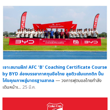
เจาะสนามฝึก! AFC 'B' Coaching Certificate Course
by BYD ส่องบรรยากาศกุนซือไทย ลุยติวเข้มแทกติก ปั้น
โค้ชคุณภาพสู่มาตรฐานสากล
— วงการฟุตบอลไทยกำลัง
เดินหน้าเ...
25 มี.ค.