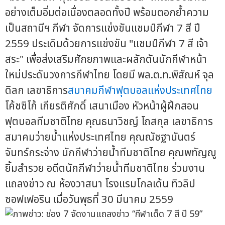
อย่างเต็มอิ่มต่อเนื่องตลอดทั้งปี พร้อมตอกย้ำความ
เป็นสถานีฯ กีฬา จัดการแข่งขันแชมป์กีฬา 7 สี ปี
2559 ประเดิมด้วยการแข่งขัน "แชมป์กีฬา 7 สี เจ้า
สระ" เพื่อส่งเสริมศักยภาพและผลักดันนักกีฬาหน้า
ใหม่ประดับวงการกีฬาไทย โดยมี พล.ต.ท.พิสัณห์ จุล
ดิลก เลขาธิการ
สมาคมกีฬาฟุตบอลแห่งประเทศไทย
โค้ชซิโก้ เกียรติศักดิ์ เสนาเมือง หัวหน้าผู้ฝึกสอน
ฟุตบอลทีมชาติไทย คุณธนาวิชญ์ โถสกุล เลขาธิการ
สมาคมว่ายน้ำแห่งประเทศไทย คุณณัชฐานันตร์
จันทร์กระจ่าง นักกีฬาว่ายน้ำทีมชาติไทย คุณพทัญญู
ยิ้มสำรวย อดีตนักกีฬาว่ายน้ำทีมชาติไทย ร่วมงาน
แถลงข่าว ณ ห้องวาสนา โรงแรมโกลเด้น ทิวลิป
ซอฟเฟอริน เมื่อวันพุธที่ 30 มีนาคม 2559