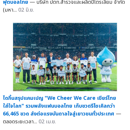
ฟุตบอลไทย
— บริษัท ปตท.สำรวจและผลิตปิโตรเลียม จำกัด
(มหา...
02 มิ.ย.
ไดกิ้นสรุปแคมเปญ "We Cheer We Care เชียร์ไทย
ใส่ใจโลก" รวมพลังแฟนบอลไทย เก็บขวดรีไซเคิลกว่า
66,465 ขวด ส่งต่อแรงบันดาลใจสู่เยาวชนทั่วประเทศ
—
ตลอดระยะเวลา...
02 เม.ย.