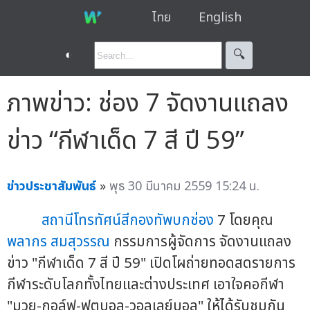
ไทย
English
◐
🔍︎
ภาพข่าว: ช่อง 7 จัดงานแถลง
ข่าว “กีฬาเด็ด 7 สี ปี 59”
ข่าวประชาสัมพันธ์
»
พุธ 30 มีนาคม 2559 15:24 น.
สถานีโทรทัศน์สีกองทัพบกช่อง
7 โดยคุณ
พลากร สมสุวรรณ
กรรมการผู้จัดการ จัดงานแถลง
ข่าว "กีฬาเด็ด 7 สี ปี 59" เปิดโผถ่ายทอดสดรายการ
กีฬาระดับโลกทั้งไทยและต่างประเทศ เอาใจคอกีฬา
"มวย-กอล์ฟ-ฟุตบอล-วอลเลย์บอล" ให้ได้รับชมกัน