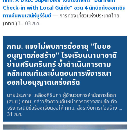
ททท. X BRIC Superbike เปิดโปรเจกต์ "Buriram
Check-in with Local Guide" ชวน 4 นักบิดดังออกเดิน
ทางค้นพบเสน่ห์บุรีรัมย์
— การท่องเที่ยวแห่งประเทศไทย
(ททท.) โ...
03 ส.ค.
กทม. แจงไม่พบการต่ออายุ "ใบขอ
อนุญาตก่อสร้าง" โรงเรียนนานาชาติ
ย่านศรีนครินทร์ ย้ำดำเนินการตาม
หลักเกณฑ์และขั้นตอนการพิจารณา
ออกใบอนุญาตเคร่งครัด
นายประพาส เหลืองศิรินภา ผู้อำนวยการสำนักการโยธา
(สนย.) กทม. กล่าวถึงความคืบหน้าการตรวจสอบข้อเท็จ
จริงกรณีมีข้อร้องเรียนขอให้ กทม. สั่งระงับการก่อสร้าง ...
31 ก.ค.