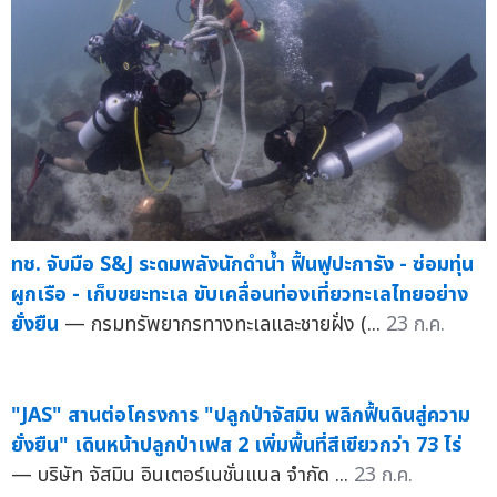
ทช. จับมือ S&J ระดมพลังนักดำน้ำ ฟื้นฟูปะการัง - ซ่อมทุ่น
ผูกเรือ - เก็บขยะทะเล ขับเคลื่อนท่องเที่ยวทะเลไทยอย่าง
ยั่งยืน
— กรมทรัพยากรทางทะเลและชายฝั่ง (...
23 ก.ค.
"JAS" สานต่อโครงการ "ปลูกป่าจัสมิน พลิกฟื้นดินสู่ความ
ยั่งยืน" เดินหน้าปลูกป่าเฟส 2 เพิ่มพื้นที่สีเขียวกว่า 73 ไร่
— บริษัท จัสมิน อินเตอร์เนชั่นแนล จำกัด ...
23 ก.ค.