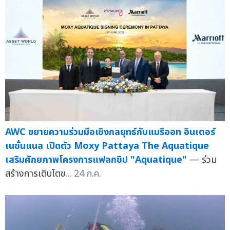
AWC ขยายความร่วมมือเชิงกลยุทธ์กับแมริออท อินเตอร์
เนชั่นแนล เปิดตัว Moxy Pattaya The Aquatique
เสริมศักยภาพโครงการแฟลกชิป "Aquatique"
— ร่วม
สร้างการเติบโตข...
24 ก.ค.