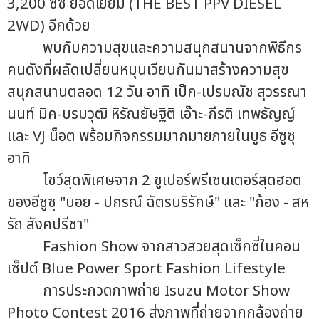
3,200 ซีซี ยอดเยี่ยม (THE BEST PPV DIESEL
2WD) อีกด้วย
พบกับความสุขและความสนุกสนานจากพิธีกร
คนดังที่ผลัดเปลี่ยนหมุนเวียนกันมาสร้างความสุข
สนุกสนานตลอด 12 วัน อาทิ เป็ก-เปรมณัช สุวรรณา
นนท์ มิค-บรมวุฒิ หิรัณยัษฐิติ เอ๊าะ-กีรติ เทพธัญญ์
และ VJ น็อต พร้อมกิจกรรมมากมายภายในบูธ อีซูซุ
อาทิ
โชว์สุดพิเศษจาก 2 ซูเปอร์พรีเซนเตอร์สุดฮอต
ของอีซูซุ "บอย - ปกรณ์ ฉัตรบริรักษ์" และ "ก้อง - สห
รัถ สังคปรีชา"
Fashion Show จากสาวสวยสุดเซ็กซี่ในคอน
เซ็ปต์ Blue Power Sport Fashion Lifestyle
การประกวดภาพถ่าย Isuzu Motor Show
Photo Contest 2016 ส่งภาพที่ถ่ายจากกล้องถ่าย