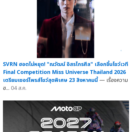
SVRN ฮอตไม่หยุด! "ณวัฒน์ อิสรไกรศีล" เลือกขึ้นโชว์เวที
Final Competition Miss Universe Thailand 2026
เตรียมเซอร์ไพรส์โชว์สุดพิเศษ 23 สิงหาคมนี้
— เรื่องความ
ฮ...
04 ส.ค.