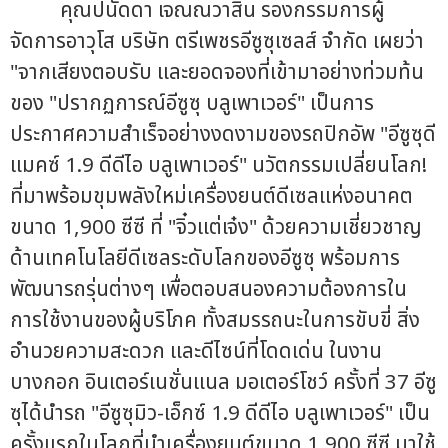
คุณปนัดดา เจณณวาสิน รองกรรมการผู้
จัดการอาวุโส บริษัท ตรีเพชรอีซูซุเซลส์ จำกัด เผยว่า
"จากเสียงตอบรับ และยอดจองที่เข้ามาอย่างท่วมท้น
ของ "ปรากฏการณ์อีซูซุ บลูเพาเวอร์" เป็นการ
ประกาศความสำเร็จอย่างงดงามของรถปิกอัพ "อีซูซุดี
แมคซ์ 1.9 ดีดีไอ บลูเพาเวอร์" นวัตกรรมเปลี่ยนโลก!
ที่มาพร้อมขุมพลังใหม่เครื่องยนต์ดีเซลแห่งอนาคต
ขนาด 1,900 ซีซี ที่ "จิ๋วแต่เจ๋ง" ด้วยความเชี่ยวชาญ
ด้านเทคโนโลยีดีเซลระดับโลกของอีซูซุ พร้อมการ
พัฒนารถรุ่นต่างๆ เพื่อตอบสนองความต้องการใน
การใช้งานของผู้บริโภค ทั้งสมรรถนะในการขับขี่ สิ่ง
อำนวยความสะดวก และดีไซน์ที่โดดเด่น ในงาน
บางกอก อินเตอร์เนชั่นแนล มอเตอร์โชว์ ครั้งที่ 37 อีซู
ซุได้นำรถ "อีซูซุมิว-เอ็กซ์ 1.9 ดีดีไอ บลูเพาเวอร์" เป็น
ครั้งแรกในโลกที่นำเครื่องยนต์ขนาด 1,900 ซีซี มาใช้