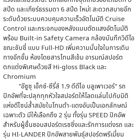
สปีด และเกียร์ธรรมดา 6 สปีด ใหม่! สะดวกสบายอีก
ระดับด้วยระบบควบคุมความเร็วอัตโนมัติ Cruise
Control และกระจกมองหลังแบบตัดแสงอัตโนมัติ
พร้อม Built-in Safety Camera กล้องบันทึกวิดีโอ
ขณะขับขี่ แบบ Full-HD เพิ่มความมั่นใจในการเดิน
ทางอีกขั้น ห้องโดยสารโทนสีเข้ม อารมณ์สปอร์ต
ตกแต่งพิเศษด้วยสี Hi-gloss Black และ
Chromium
"อีซูซุ เอ็กซ์-ซีรี่ส์ 1.9 ดีดีไอ บลูเพาเวอร์" รถ
ปิกอัพที่จะปลุกทุกหัวใจสปอร์ตให้โลดแล่นไปกับมิติ
แห่งดีไซน์ล้ำสมัยในโทนดำ-แดงอันเป็นเอกลักษณ์
เฉพาะตัว มีให้เลือกถึง 2 รุ่น ทั้งรุ่น SPEED ปิกอัพ
สำหรับผู้ชื่นชอบสปอร์ตเรซซิ่งและรักการแต่งรถ และ
รุ่น HI-LANDER ปิกอัพสายพันธุ์สปอร์ตพรีเมี่ยม