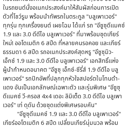
ในรถยนต์นั่งอเนกประสงค์มาให้สัมผัสก่อนการเปิด
ตัวที่โชว์รูม พร้อมนำทัพรถในตระกูล "บลูเพาเวอร์"
ทุกรุ่น ทุกเครื่องยนต์ เผยโฉม ได้แก่ รถ "อีซูซุดีแมคซ์
1.9 และ 3.0 ดีดีไอ บลูเพาเวอร์" ที่มาพร้อมชุดเกียร์
ใหม่! ออโตเมติก 6 สปีด ที่หลายคนรอคอย และเกียร์
ธรรมดา 6 สปีด รถอเนกประสงค์สุดหรู "อีซูซุมิว-
เอ็กซ์ 1.9 และ 3.0 ดีดีไอ บลูเพาเวอร์" เอกสิทธิ์แห่ง
ผู้นำกำหนดอนาคต "อีซูซุ เอ็กซ์-ซีรี่ส์ 1.9 ดีดีไอ บลู
เพาเวอร์" รถปิกอัพที่ปลุกทุกหัวใจสปอร์ตในโทนดำ-
แดง อันเป็นเอกลักษณ์เฉพาะตัว และรุ่นพิเศษ "อีซูซุ
ดีแมคซ์ วี-ครอส 4x4 เดอะ ลิมิเต็ด 3.0 ดีดีไอ บลูเพา
เวอร์" เท่ ดุดัน ด้วยชุดแต่งพิเศษรอบคัน"
"อีซูซุดีแมคซ์ 1.9 และ 3.0 ดีดีไอ บลูเพาเวอร์"
เกียร์ออโตเมติก 6 สปีด เปลี่ยนเกียร์นุ่มนวล พร้อม