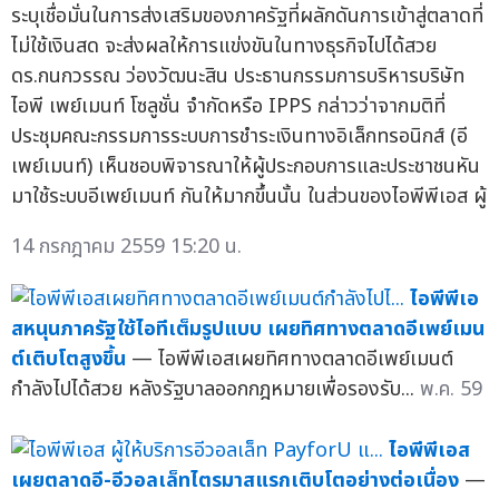
ระบุเชื่อมั่นในการส่งเสริมของภาครัฐที่ผลักดันการเข้าสู่ตลาดที่
ไม่ใช้เงินสด จะส่งผลให้การแข่งขันในทางธุรกิจไปได้สวย
ดร.กนกวรรณ ว่องวัฒนะสิน ประธานกรรมการบริหารบริษัท
ไอพี เพย์เมนท์ โซลูชั่น จำกัดหรือ IPPS กล่าวว่าจากมติที่
ประชุมคณะกรรมการระบบการชำระเงินทางอิเล็กทรอนิกส์ (อี
เพย์เมนท์) เห็นชอบพิจารณาให้ผู้ประกอบการและประชาชนหัน
มาใช้ระบบอีเพย์เมนท์ กันให้มากขึ้นนั้น ในส่วนของไอพีพีเอส ผู้
14 กรกฎาคม 2559 15:20 น.
ไอพีพีเอ
สหนุนภาครัฐใช้ไอทีเต็มรูปแบบ เผยทิศทางตลาดอีเพย์เมน
ต์เติบโตสูงขึ้น
— ไอพีพีเอสเผยทิศทางตลาดอีเพย์เมนต์
กำลังไปได้สวย หลังรัฐบาลออกกฎหมายเพื่อรองรับ...
พ.ค. 59
ไอพีพีเอส
เผยตลาดอี-อีวอลเล็ทไตรมาสแรกเติบโตอย่างต่อเนื่อง
—