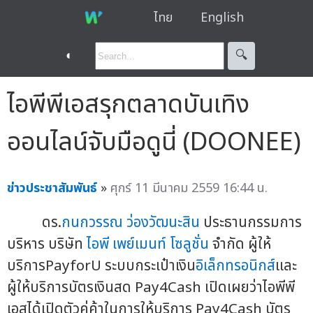
ไทย
English
◐
🔍︎
ไอพีพีเอสรุกตลาดบันเทิง
ออนไลน์จับมือดูนี่ (DOONEE)
ข่าวประชาสัมพันธ์
»
ศุกร์ 11 มีนาคม 2559 16:44 น.
ดร.
กนกวรรณ ว่องวัฒนะสิน
ประธานกรรมการ
บริหาร บริษัท
ไอพี เพย์เมนท์ โซลูชั่น
จำกัด ผู้ให้
บริการPayforU ระบบกระเป๋าเงิน
อิเล็กทรอนิกส์
และ
ผู้ให้บริการบัตรเงินสด Pay4Cash เปิดเผยว่าไอพีพี
เอสได้เปิดตัวคู่ค้าในการให้บริการ Pay4Cash บัตร