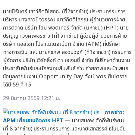
นายนิรันดร์ เชาว์กิตติโสภณ (ที่2จากซ้าย) ประธานกรรมการ
บริหาร นางสาวนิจวรรณ เชาว์กิตติโสภณ ผู้อำนวยการฝ่าย
การตลาด บริษัท โฮม พอตเทอรี่ จำกัด (มหาชน) (HPT) นาย
ปริญญา วงศ์เพชรขาว (ที่1จากซ้าย) ผู้ช่วยผู้อำนวยการฝ่าย
บริษัท แอสเซท โปร แมเนจเม้นท์ จำกัด (APM) ที่ปรึกษา
ทางการเงิน และ นายคชภพ สงวนวงศ์ (ที่1จากขวา) กรรมการ
ผู้จัดการ บริษัท เวิร์คลิ้งค์ ดา เอเจนซี่ จำกัด ที่ปรึกษาด้านงาน
ประชาสัมพันธ์และนักลงทุนสัมพันธ์ ร่วมถ่ายภาพและนำเสนอ
ข้อมูลภายในงาน Opportunity Day ตั้งเป้าการเติบโตราย
ได้ปี 59 ที่ 15
29 มีนาคม 2559 12:21 น.
ภาพข่าว:
APM เยี่ยมชมกิจการ HPT
— นายสมภพ ศักดิ์พันธ์พนม
(ที่ 8 จากซ้าย) ประธานกรรมการ และนายเสกสรรค์ ธโนปจัย