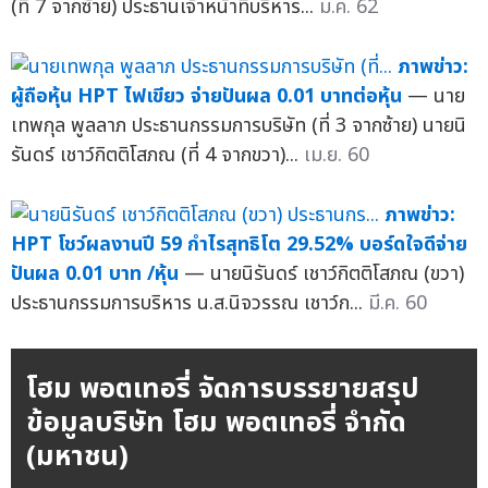
(ที่ 7 จากซ้าย) ประธานเจ้าหน้าที่บริหาร...
ม.ค. 62
ภาพข่าว:
ผู้ถือหุ้น HPT ไฟเขียว จ่ายปันผล 0.01 บาทต่อหุ้น
— นาย
เทพกุล พูลลาภ ประธานกรรมการบริษัท (ที่ 3 จากซ้าย) นายนิ
รันดร์ เชาว์กิตติโสภณ (ที่ 4 จากขวา)...
เม.ย. 60
ภาพข่าว:
HPT โชว์ผลงานปี 59 กำไรสุทธิโต 29.52% บอร์ดใจดีจ่าย
ปันผล 0.01 บาท /หุ้น
— นายนิรันดร์ เชาว์กิตติโสภณ (ขวา)
ประธานกรรมการบริหาร น.ส.นิจวรรณ เชาว์ก...
มี.ค. 60
โฮม พอตเทอรี่ จัดการบรรยายสรุป
ข้อมูลบริษัท โฮม พอตเทอรี่ จำกัด
(มหาชน)