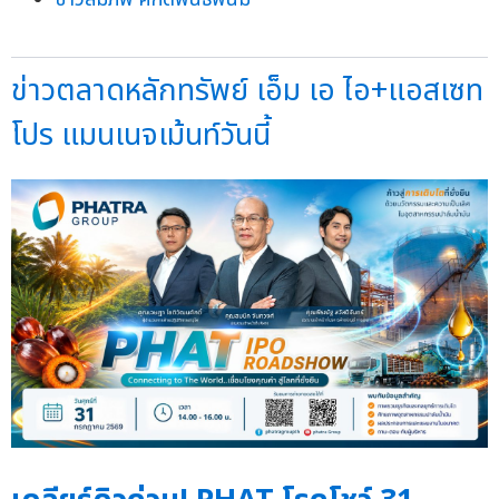
ข่าวตลาดหลักทรัพย์ เอ็ม เอ ไอ+แอสเซท
โปร แมนเนจเม้นท์วันนี้