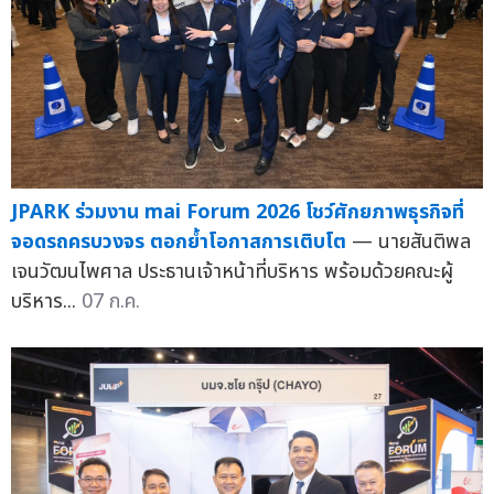
JPARK ร่วมงาน mai Forum 2026 โชว์ศักยภาพธุรกิจที่
จอดรถครบวงจร ตอกย้ำโอกาสการเติบโต
— นายสันติพล
เจนวัฒนไพศาล ประธานเจ้าหน้าที่บริหาร พร้อมด้วยคณะผู้
บริหาร...
07 ก.ค.