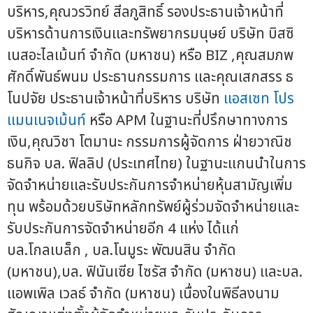
บริหาร,คุณวรวิทย์ สีลภูสิทธิ์ รองประธานเจ้าหน้าที่
บริหารด้านการเงินและทรัพยากรมนุษย์ บริษัท บิสซิ
เนสอะไลเม้นท์ จำกัด (มหาชน) หรือ BIZ ,คุณสมภพ
ศักดิ์พันธ์พนม ประธานกรรมการ และคุณเสกสรร ธ
โนปจัย ประธานเจ้าหน้าที่บริหาร บริษัท
แอสเซท โปร
แมนเนจเม้นท์
หรือ APM ในฐานะที่ปรึกษาทางการ
เงิน,คุณวิชา โตมานะ กรรมการผู้จัดการ ฝ่ายวาณิช
ธนกิจ บล. ฟิลลิป (ประเทศไทย) ในฐานะแกนนำในการ
จัดจำหน่ายและรับประกันการจำหน่ายหุ้นสามัญเพิ่ม
ทุน พร้อมด้วยบริษัทหลักทรัพย์ผู้ร่วมจัดจำหน่ายและ
รับประกันการจัดจำหน่ายอีก 4 แห่ง ได้แก่
บล.โกลเบล็ก , บล.โนมูระ พัฒนสิน จำกัด
(มหาชน),บล. ฟินันเซีย ไซรัส จำกัด (มหาชน) และบล.
แอพเพิล เวลธ์ จำกัด (มหาชน) เนื่องในพิธีลงนาม