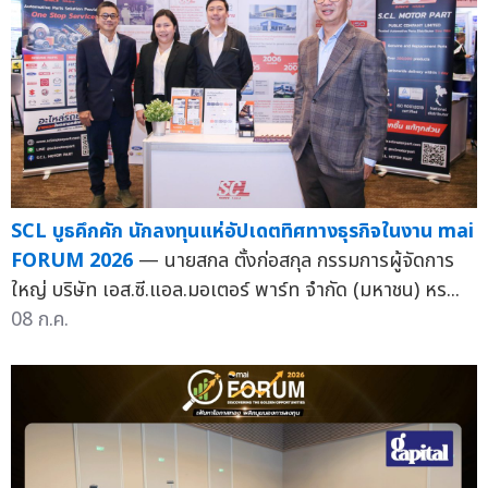
SCL บูธคึกคัก นักลงทุนแห่อัปเดตทิศทางธุรกิจในงาน mai
FORUM 2026
— นายสกล ตั้งก่อสกุล กรรมการผู้จัดการ
ใหญ่ บริษัท เอส.ซี.แอล.มอเตอร์ พาร์ท จำกัด (มหาชน) หร...
08 ก.ค.