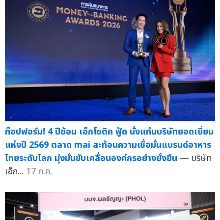
ท็อปฟอร์ม! 4 ปีซ้อน เอ็กโซติค ฟู้ด นั่งแท่นบริษัทยอดเยี่ยม
แห่งปี 2569 ตลาด mai สะท้อนความเชื่อมั่นแบรนด์อาหาร
ไทยระดับโลก มุ่งมั่นขับเคลื่อนองค์กรอย่างยั่งยืน
— บริษัท
เอ็ก...
17 ก.ค.