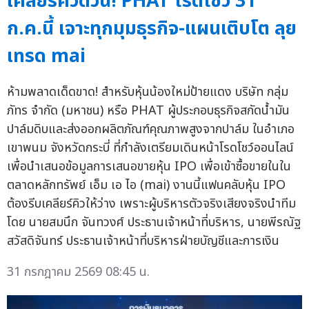
เคลียร์คิวด่วน! PHAT โรดโชว์ 31
ก.ค.นี้ เจาะทุกมุมธุรกิจ-แผนเติบโต ลุย
เทรด mai
ห้ามพลาดเด็ดขาด! สำหรับหุ้นน้องใหม่ป้ายแดง บริษัท กลุ่ม
ภัทร จำกัด (มหาชน) หรือ PHAT ผู้ประกอบธุรกิจสกัดน้ำมัน
ปาล์มดิบและส่งออกผลิตภัณฑ์คุณภาพสูงจากปาล์ม ในอำเภอ
เขาพนม จังหวัดกระบี่ ที่กำลังเตรียมเดินหน้าโรดโชว์ออนไลน์
เพื่อนำเสนอข้อมูลการเสนอขายหุ้น IPO เพื่อเข้าซื้อขายในใน
ตลาดหลักทรัพย์ เอ็ม เอ ไอ (mai) งานนี้แฟนคลับหุ้น IPO
ต้องรีบเคลียร์คิวให้ว่าง เพราะผู้บริหารตัวจริงเสียงจริงนำทีม
โดย นายสมนึก จันทวงศ์ ประธานเจ้าหน้าที่บริหาร, นายพีรณัฐ
สวัสดิจันทร์ ประธานเจ้าหน้าที่บริหารฝ่ายบัญชีและการเงิน
31 กรกฎาคม 2569 08:45 น.