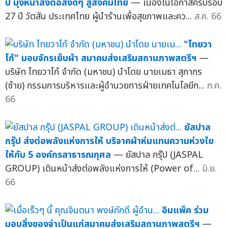
ปี มุ่งหน้าส่งต่อสิ่งดีๆ สู่สังคมไทย
— เนื่องในโอกาสครบรอบ
27 ปี วัตสัน ประเทศไทย ผู้นำร้านเพื่อสุขภาพและคว...
ส.ค. 66
"ไทยวา
โก้" มอบจักรเย็บผ้า สมาคมส่งเสริมสถานภาพสตรีฯ
—
บริษัท ไทยวาโก้ จำกัด (มหาชน) นำโดย นายเมธา สุภากร
(ซ้าย) กรรมการบริหารและผู้อำนวยการฝ่ายเทคโนโลยีก...
ก.ค.
66
ยัสปาล
กรุ๊ป ส่งต่อพลังแห่งการให้ บริจาคผ้าห่มแทนความห่วงใย
ให้กับ 5 องค์กรสาธารณกุศล
— ยัสปาล กรุ๊ป (JASPAL
GROUP) เดินหน้าส่งต่อพลังแห่งการให้ (Power of...
มิ.ย.
66
อิมแพ็ค ร่วม
มอบสิ่งของจำเป็นแก่สมาคมส่งเสริมสถานภาพสตรีฯ
—