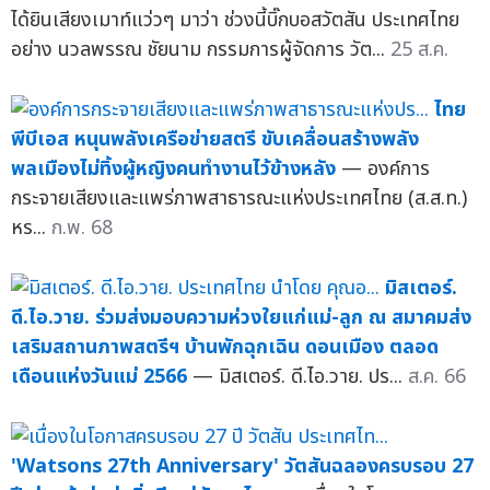
ได้ยินเสียงเมาท์แว่วๆ มาว่า ช่วงนี้บิ๊กบอสวัตสัน ประเทศไทย
อย่าง นวลพรรณ ชัยนาม กรรมการผู้จัดการ วัต...
25 ส.ค.
ไทย
พีบีเอส หนุนพลังเครือข่ายสตรี ขับเคลื่อนสร้างพลัง
พลเมืองไม่ทิ้งผู้หญิงคนทำงานไว้ข้างหลัง
— องค์การ
กระจายเสียงและแพร่ภาพสาธารณะแห่งประเทศไทย (ส.ส.ท.)
หร...
ก.พ. 68
มิสเตอร์.
ดี.ไอ.วาย. ร่วมส่งมอบความห่วงใยแก่แม่-ลูก ณ สมาคมส่ง
เสริมสถานภาพสตรีฯ บ้านพักฉุกเฉิน ดอนเมือง ตลอด
เดือนแห่งวันแม่ 2566
— มิสเตอร์. ดี.ไอ.วาย. ปร...
ส.ค. 66
'Watsons 27th Anniversary' วัตสันฉลองครบรอบ 27