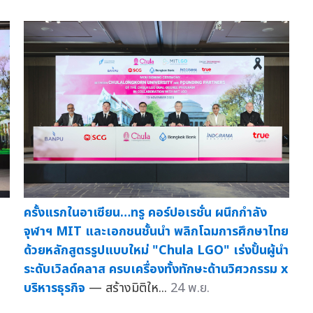
ครั้งแรกในอาเซียน…ทรู คอร์ปอเรชั่น ผนึกกำลัง
จุฬาฯ MIT และเอกชนชั้นนำ พลิกโฉมการศึกษาไทย
ด้วยหลักสูตรรูปแบบใหม่ "Chula LGO" เร่งปั้นผู้นำ
ระดับเวิลด์คลาส ครบเครื่องทั้งทักษะด้านวิศวกรรม x
บริหารธุรกิจ
— สร้างมิติให...
24 พ.ย.