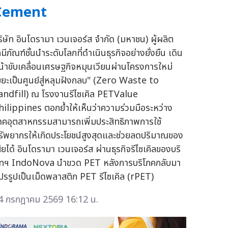
Cement
ริษัท อินโดรามา เวนเจอร์ส จำกัด (มหาชน) ผู้ผลิต
มีภัณฑ์ชั้นนำระดับโลกที่ดำเนินธุรกิจอย่างยั่งยืน เดิน
น้าขับเคลื่อนเศรษฐกิจหมุนเวียนผ่านโครงการใหม่
ขยะเป็นศูนย์สู่หลุมฝังกลบ" (Zero Waste to
andfill) ณ โรงงานรีไซเคิล PETValue
hilippines ตอกย้ำให้เห็นว่าความร่วมมือระหว่าง
าคอุตสาหกรรมสามารถเพิ่มประสิทธิภาพการใช้
รัพยากรให้เกิดประโยชน์สูงสุดและช่วยลดปริมาณของ
สียได้ อินโดรามา เวนเจอร์ส ผ่านธุรกิจรีไซเคิลของบริ
ัทฯ IndoNova นำขวด PET หลังการบริโภคกลับมา
ปรรูปเป็นเม็ดพลาสติก PET รีไซเคิล (rPET)
4 กรกฎาคม 2569 16:12 น.