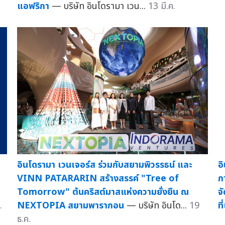
แอฟริกา
— บริษัท อินโดรามา เวน...
13 มี.ค.
อินโดรามา เวนเจอร์ส ร่วมกับสยามพิวรรธน์ และ
อ
VINN PATARARIN สร้างสรรค์ "Tree of
ก
Tomorrow" ต้นคริสต์มาสแห่งความยั่งยืน ณ
จ
.
NEXTOPIA สยามพารากอน
— บริษัท อินโด...
19
ที
ธ.ค.