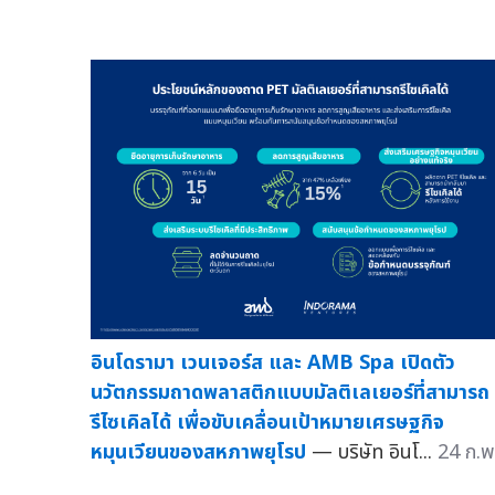
อินโดรามา เวนเจอร์ส และ AMB Spa เปิดตัว
นวัตกรรมถาดพลาสติกแบบมัลติเลเยอร์ที่สามารถ
รีไซเคิลได้ เพื่อขับเคลื่อนเป้าหมายเศรษฐกิจ
หมุนเวียนของสหภาพยุโรป
— บริษัท อินโ...
24 ก.พ