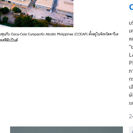
บ
เค
ห
"
L
P
ภ
ท
เ
ษ
แ
2