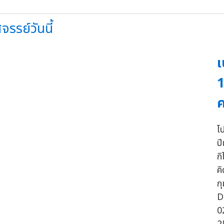
รรย์วันนี้
เ
1
ไป
ป
ก
ค
กุ
D
0