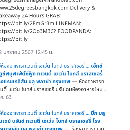
5degreesmanager@randblab.com
ww.25degreesbangkok.com Delivery &
akeaway 24 Hours GRAB:
ttps://bit.ly/2EmGr3m LINEMAN:
ttps://bit.ly/2Oo3M3C? FOODPANDA:
ttps://bit.ly
2 มกราคม 2567 12:45 น.
เอ็กซ์
ลูซีฟบุฟเฟ่ต์ซีฟู๊ด ทเวนตี้ เซเว่น ไบทส์ บราสเซอรี่
รงแรมเรดิสัน บลู พลาซ่า กรุงเทพ
— ห้องอาหารท
วนตี้ เซเว่น ไบทส์ บราสเซอรี่ ปรับโฉมห้องอาหารใหม...
.ค. 63
บิ๊ก บลู
ันเดย์ บรันช์ ทเวนตี้ เซเว่น ไบทส์ บราสเซอรี่ โรง
รมเรดิสัน บลู พลาซ่า กรุงเทพ
— ห้องอาหารทเวน