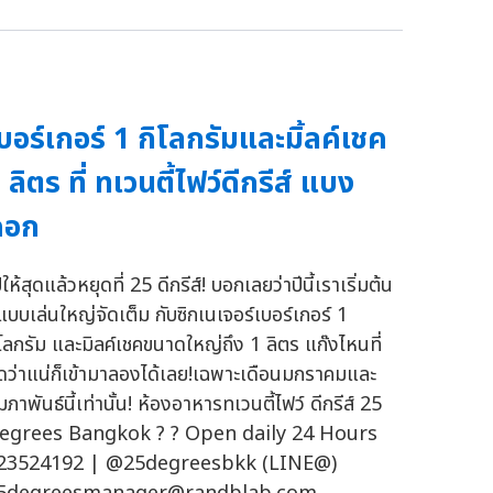
บอร์เกอร์ 1 กิโลกรัมและมิ้ลค์เชค
 ลิตร ที่ ทเวนตี้ไฟว์ดีกรีส์ แบง
คอก
ให้สุดแล้วหยุดที่ 25 ดีกรีส์! บอกเลยว่าปีนี้เราเริ่มต้น
ีแบบเล่นใหญ่จัดเต็ม กับซิกเนเจอร์เบอร์เกอร์ 1
ิโลกรัม และมิลค์เชคขนาดใหญ่ถึง 1 ลิตร แก๊งไหนที่
ิดว่าแน่ก็เข้ามาลองได้เลย!เฉพาะเดือนมกราคมและ
มภาพันธ์นี้เท่านั้น! ห้องอาหารทเวนตี้ไฟว์ ดีกรีส์ 25
egrees Bangkok ? ? Open daily 24 Hours
23524192 | @25degreesbkk (LINE@)