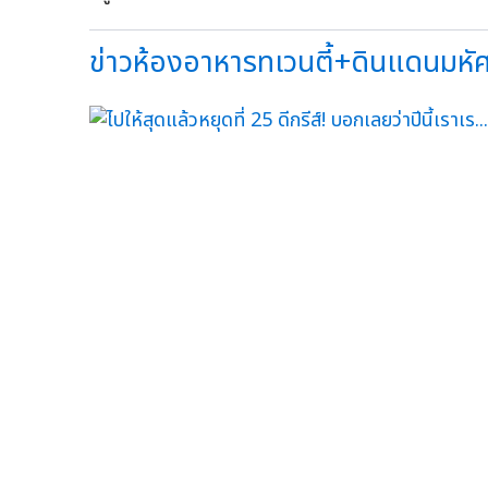
ข่าวห้องอาหารทเวนตี้+ดินแดนมหัศจ