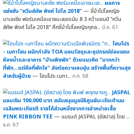
ผลการ
แข่งขัน “ควีนส์คัพ พิงค์ โปโล 2018”
— ขี่ม้าโปโลหญิง
มาเลเซีย ฟอร์มเหนือเอาชนะเยอรมัน 8 3 คว้าแชมป์ "ควีน
ส์คัพ พิงค์ โปโล 2018" ศึกขี่ม้าโปโลหญิงกุศล...
มี.ค. 61
โฮมโปร
- เมกาโฮม ผนึกกำลัง TOA มอบวัสดุและอุปกรณ์ซ่อมแซม
ห้องน้ำและอาคาร "บ้านพิงพัก" ด้วยแนวคิด "มากกว่า
ที่พัก...แต่คือที่พักใจ" ส่งต่อความอบอุ่น สร้างพื้นที่ความสุข
สำหรับผู้ป่วย
— โฮมโปร-เมกา...
ก.ค. 68
JASPAL
มอบเงิน 100,000 บาท สนับสนุนมูลนิธิศูนย์มะเร็งเต้านม
เฉลิมพระเกียรติ รายได้ส่วนหนึ่งจากการจำหน่ายเสื้อ
PINK RIBBON TEE
— แบรนด์ JASPAL (ยัสปาล) โดย ...
ธ.ค. 67