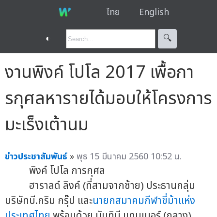
ไทย
English
◐
🔍︎
งานพิงค์ โปโล 2017 เพื้อกา
รกุศลหารายได้มอบให้โครงการ
มะเร็งเต้านม
ข่าวประชาสัมพันธ์
»
พุธ 15 มีนาคม 2560 10:52 น.
พิงค์ โปโล การกุศล
ฮาราลด์ ลิงค์ (ที่สามจากซ้าย) ประธานกลุ่ม
บริษัทบี.กริม กรุ๊ป และ
นายกสมาคมกีฬาขี่ม้าแห่ง
ประเทศไทย
พร้อมด้วย นันทินี แทนเนอร์ (กลาง)