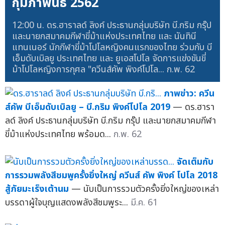
กุมภาพันธ์ 2562
12:00 น. ดร.ฮาราลด์ ลิงค์ ประธานกลุ่มบริษัท บี.กริม กรุ๊ป
และนายกสมาคมกีฬาขี่ม้าแห่งประเทศไทย และ นันทินี
แทนเนอร์ นักกีฬาขี่ม้าโปโลหญิงคนแรกของไทย ร่วมกับ บี
เอ็มดับเบิลยู ประเทศไทย และ ยูเอสโปโล จัดการแข่งขันขี่
ม้าโปโลหญิงการกุศล "ควีนส์คัพ พิงค์โปโล...
ก.พ. 62
ภาพข่าว: ควีน
ส์คัพ บีเอ็มดับเบิลยู – บี.กริม พิงค์โปโล 2019
— ดร.ฮารา
ลด์ ลิงค์ ประธานกลุ่มบริษัท บี.กริม กรุ๊ป และนายกสมาคมกีฬา
ขี่ม้าแห่งประเทศไทย พร้อมด...
ก.พ. 62
จัดเต็มกับ
การรวมพลังสีชมพูครั้งยิ่งใหญ่ ควีนส์ คัพ พิงค์ โปโล 2018
สู้ภัยมะเร็งเต้านม
— นับเป็นการรวมตัวครั้งยิ่งใหญ่ของเหล่า
บรรดาผู้ใจบุญแสดงพลังสีชมพูระ...
มี.ค. 61