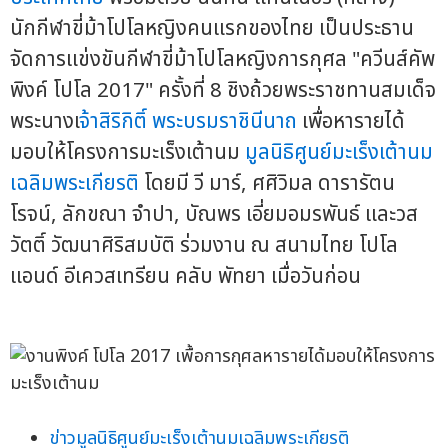
นักกีฬาขี่ม้าโปโลหญิงคนแรกของไทย เป็นประธาน
จัดการแข่งขันกีฬาขี่ม้าโปโลหญิงการกุศล "ควีนส์คัพ
พิงค์ โปโล 2017" ครั้งที่ 8 ชิงถ้วยพระราชทานสมเด็จ
พระนางเ
จ้าสิริกิติ์ พระบรมราชินีนาถ
เพื่อหารายได้
มอบให้โครงการมะเร็งเต้านม
มูลนิธิศูนย์มะเร็งเต้านม
เฉลิมพระเกียรติ
โดยมี วี มาร์, ศศิวิมล ดารารัตน
โรจน์, ลักขณา จำปา, บัณพร เอี่ยมอมรพันธ์ และวส
วัตติ์ วัฒนาศิริสมบัติ ร่วมงาน ณ สนามไทย โปโล
แอนด์ อีเควสเทรียน คลับ พัทยา เมื่อวันก่อน
ข่าวมูลนิธิศูนย์มะเร็งเต้านมเฉลิมพระเกียรติ