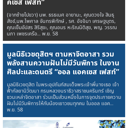
คเซส เฟสท์”
(จากซ้ายไปขวา) นพ. ธรธเนศ อายานะ, คุณดวงใจ สินธุ
สังข์,นพ.ไพศาล จันทรพิทักษ์ , รศ. อัจจิมา เศรษฐบุตร,
คุณเข็มอัปสร สิริสุขะ, คุณอมร หะริณนิติสุข, พญ. วรรณ
นภา เพชรเครือ...
พ.ย. 58
มูลนิธิเวชดุสิตฯ ตามหาจิตอาสา รวม
พลังสานความฝันไม่มีวันพิการ ในงาน
ศิลปะและดนตรี “ออล แอคเซส เฟสท์”
มูลนิธิเวชดุสิต ในพระอุปถัมภ์สมเด็จพระเจ้าพี่นางเธอ เจ้า
ฟ้ากัลยานิวัฒนา กรมหลวงนราธิวาสราชนครินทร์ เชิญ
ชวนเหล่าจิตอาสา ร่วมเป็นส่วนหนึ่งในการจุดประกายความ
ฝันไม่มีวันพิการให้กับน้องเยาวชนทุกคน ในออล แอค...
พ.ย. 58