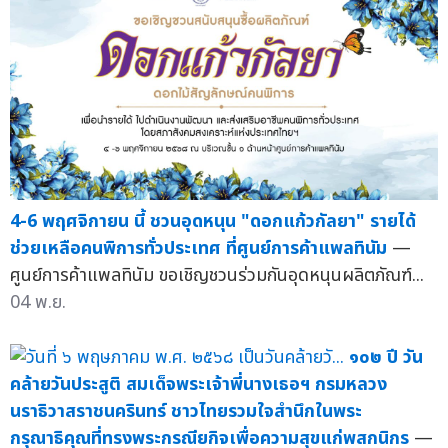
4-6 พฤศจิกายน นี้ ชวนอุดหนุน "ดอกแก้วกัลยา" รายได้
ช่วยเหลือคนพิการทั่วประเทศ ที่ศูนย์การค้าแพลทินัม
—
ศูนย์การค้าแพลทินัม ขอเชิญชวนร่วมกันอุดหนุนผลิตภัณฑ์...
04 พ.ย.
๑๐๒ ปี วัน
คล้ายวันประสูติ สมเด็จพระเจ้าพี่นางเธอฯ กรมหลวง
นราธิวาสราชนครินทร์ ชาวไทยรวมใจสำนึกในพระ
กรุณาธิคุณที่ทรงพระกรณียกิจเพื่อความสุขแก่พสกนิกร
—