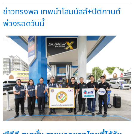
ข่าวทรงพล เทพนำโสมนัสส์+ปิติกานต์
พ่วงรอดวันนี้