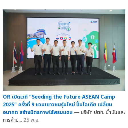
OR เปิดเวที "Seeding the Future ASEAN Camp
2025" ครั้งที่ 9 ชวนเยาวชนรุ่นใหม่ ปั้นไอเดีย เปลี่ยน
อนาคต สร้างมิตรภาพไร้พรมแดน
— บริษัท ปตท. น้ำมันและ
การค้าป...
25 พ.ย.