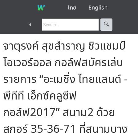
ไทย
English
◐
🔍︎
จาตุรงค์ สุขสำราญ ซิวแชมป์
โอเวอร์ออล กอล์ฟสมัครเล่น
รายการ “อะเมซิ่ง ไทยแลนด์ -
พีทีที เอ็กซ์คลูซีฟ
กอล์ฟ2017” สนาม2 ด้วย
สกอร์ 35-36-71 ที่สนามบาง