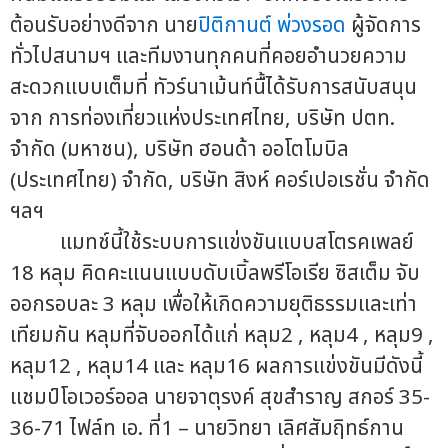
ต้อนรับอย่างดีจาก นาย
ปิติกานต์ พ่วงรอด
ผู้จัดการ
ทั่วไปสนามฯ และทีมงานทุกคนที่คอยอำนวยความ
สะดวกแบบเต็มที่ ทัวร์นาเม้นท์นื้ได้รับการสนับสนุน
จาก การท่องเที่ยวแห่งประเทศไทย, บริษัท ปตท.
จำกัด (มหาชน), บริษัท ฮอนด้า ออโตโมบิล
(ประเทศไทย) จำกัด, บริษัท สิงห์ คอร์เปอเรชั่น จำกัด
ฯลฯ
แมทช์นี้ใช้ระบบการแข่งขันแบบสโตรคเพลย์
18 หลุม คิดคะแนนแบบดับเบิ้ลพรีโอเรีย ซิสเต็ม จับ
ออกรอบละ 3 หลุม เพื่อให้เกิดความยุติธรรมและเท่า
เทียมกัน หลุมที่จับออกได้แก่ หลุม2 , หลุม4 , หลุม9 ,
หลุม12 , หลุม14 และ หลุม16 ผลการแข่งขันมีดังนี้
แชมป์โอเวอร์ออล นายจาตุรงค์ สุขสำราญ สกอร์ 35-
36-71 ไฟล์ท เอ. ที่1 – นายวิทยา เลิศสัมฤิทธ์กาน