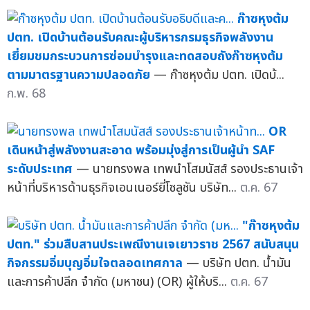
ก๊าซหุงต้ม
ปตท. เปิดบ้านต้อนรับคณะผู้บริหารกรมธุรกิจพลังงาน
เยี่ยมชมกระบวนการซ่อมบำรุงและทดสอบถังก๊าซหุงต้ม
ตามมาตรฐานความปลอดภัย
— ก๊าซหุงต้ม ปตท. เปิดบ้...
ก.พ. 68
OR
เดินหน้าสู่พลังงานสะอาด พร้อมมุ่งสู่การเป็นผู้นำ SAF
ระดับประเทศ
— นายทรงพล เทพนำโสมนัสส์ รองประธานเจ้า
หน้าที่บริหารด้านธุรกิจเอนเนอร์ยี่โซลูชัน บริษัท...
ต.ค. 67
"ก๊าซหุงต้ม
ปตท." ร่วมสืบสานประเพณีงานเจเยาวราช 2567 สนับสนุน
กิจกรรมอิ่มบุญอิ่มใจตลอดเทศกาล
— บริษัท ปตท. น้ำมัน
และการค้าปลีก จำกัด (มหาชน) (OR) ผู้ให้บริ...
ต.ค. 67