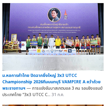
ม.หอการค้าไทย ปิดฉากยิ่งใหญ่ 3x3 UTCC
Championship 2026ทีมนนทบุรี VAMPIRE A คว้าถ้วย
พระราชทานฯ
— การแข่งขันบาสเกตบอล 3 คน รอบชิงแชมป์
ประเทศไทย "3x3 UTCC C...
31 ก.ค.