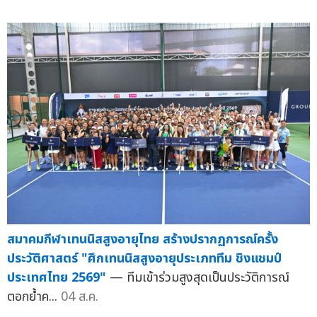
สมาคมกีฬาเทนนิสสูงอายุไทย สร้างปรากฏการณ์ครั้ง
ประวัติศาสตร์ "ศึกเทนนิสสูงอายุประเภททีม ชิงแชมป์
ประเทศไทย 2569"
— ทีมเข้าร่วมสูงสุดเป็นประวัติการณ์
ตอกย้ำค...
04 ส.ค.