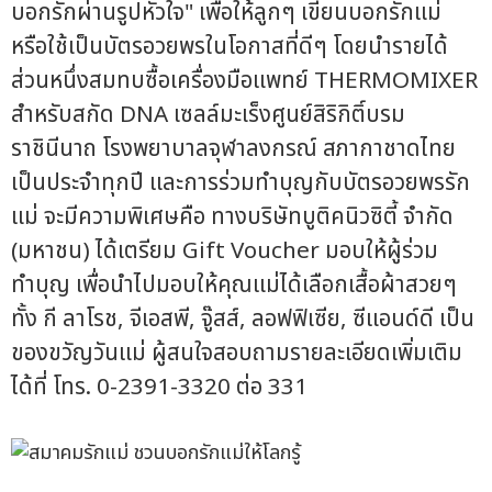
บอกรักผ่านรูปหัวใจ" เพื่อให้ลูกๆ เขียนบอกรักแม่
หรือใช้เป็นบัตรอวยพรในโอกาสที่ดีๆ โดยนำรายได้
ส่วนหนึ่งสมทบซื้อเครื่องมือแพทย์ THERMOMIXER
สำหรับสกัด DNA เซลล์มะเร็งศูนย์สิริกิติ์บรม
ราชินีนาถ โรงพยาบาลจุฬาลงกรณ์ สภากาชาดไทย
เป็นประจำทุกปี และการร่วมทำบุญกับบัตรอวยพรรัก
แม่ จะมีความพิเศษคือ ทางบริษัทบูติคนิวซิตี้ จำกัด
(มหาชน) ได้เตรียม Gift Voucher มอบให้ผู้ร่วม
ทำบุญ เพื่อนำไปมอบให้คุณแม่ได้เลือกเสื้อผ้าสวยๆ
ทั้ง กี ลาโรช, จีเอสพี, จู๊สส์, ลอฟฟิเซีย, ซีแอนด์ดี เป็น
ของขวัญวันแม่ ผู้สนใจสอบถามรายละเอียดเพิ่มเติม
ได้ที่ โทร. 0-2391-3320 ต่อ 331