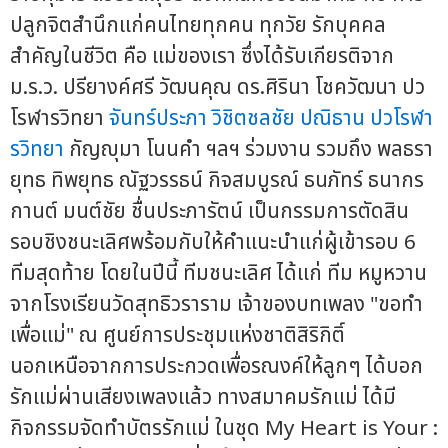
ปลูกจิตสำนึกแก่คนไทยทุกคน ทุกวัย รักบุคคล
สำคัญในชีวิต คือ แม่ของเรา ซึ่งได้รับเกียรติจาก
ม.ร.ว. ปรียางค์ศรี วัฒนคุณ ดร.ศิรินา โชควัฒนา ปว
โรฬารวิทยา
จันทร์ประภา วิชิตชลชัย
ปณิธาน ปวโรฬา
รวิทยา
กัญญุมา โนนคำ ฯลฯ ร่วมงาน รวมถึง พลธรา
ยุทธ ทิพยุทธ ณัฐวรรธน์ กิจสมบูรณ์ ธนภัทร์ ธนากร
กานต์ มนต์ชัย ชื่นประภารัตน์ เป็นกรรมการตัดสิน
รอบชิงชนะเลิศพร้อมกับให้คำแนะนำแก่ผู้เข้ารอบ 6
ทีมสุดท้าย โดยในปีนี้ ทีมชนะเลิศ ได้แก่ ทีม หมูหวาน
จากโรงเรียนวัดสุทธิวราราม เจ้าของบทเพลง "ขอทำ
เพื่อแม่" ณ ศูนย์การประชุมแห่งชาติสิริกิติ์
นอกเหนือจากการประกวดเพื่อรณงค์ให้ลูกๆ ได้บอก
รักแม่ผ่านเสียงเพลงแล้ว ทางสมาคมรักแม่ ได้มี
กิจกรรมจัดทำบัตรรักแม่ ในชุด My Heart is Your :