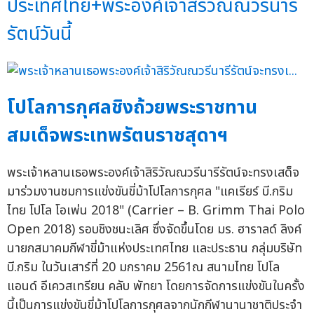
ประเทศไทย+พระองค์เจ้าสิริวัณณวรีนารี
รัตน์วันนี้
โปโลการกุศลชิงถ้วยพระราชทาน
สมเด็จพระเทพรัตนราชสุดาฯ
พระเจ้าหลานเธอพระองค์เจ้าสิริวัณณวรีนารีรัตน์จะทรงเสด็จ
มาร่วมงานชมการแข่งขันขี่ม้าโปโลการกุศล "แคเรียร์ บี.กริม
ไทย โปโล โอเพ่น 2018" (Carrier – B. Grimm Thai Polo
Open 2018) รอบชิงชนะเลิศ ซึ่งจัดขึ้นโดย มร. ฮาราลด์ ลิงค์
นายกสมาคมกีฬาขี่ม้าแห่งประเทศไทย และประธาน กลุ่มบริษัท
บี.กริม ในวันเสาร์ที่ 20 มกราคม 2561ณ สนามไทย โปโล
แอนด์ อีเควสเทรียน คลับ พัทยา โดยการจัดการแข่งขันในครั้ง
นี้เป็นการแข่งขันขี่ม้าโปโลการกุศลจากนักกีฬานานาชาติประจำ