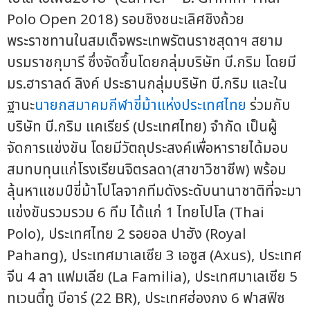
Polo Open 2018) รอบชิงชนะเลิศชิงถ้วย
พระราชทานในสมเด็จพระเทพรัตนราชสุดาฯ สยาม
บรมราชกุมารี ซึ่งจัดขึ้นโดยกลุ่มบริษัท บี.กริม โดยมี
มร.ฮาราลด์ ลิงค์ ประธานกลุ่มบริษัท บี.กริม และใน
ฐานะ
นายกสมาคมกีฬาขี่ม้าแห่งประเทศไทย
ร่วมกับ
บริษัท บี.กริม แคเรียร์ (ประเทศไทย) จำกัด เป็นผู้
จัดการแข่งขัน โดยมีวัตถุประสงค์เพื่อหารายได้มอบ
สมทบทุนแก่โรงเรียนจิตรลดา(สาขาวิชาชีพ) พร้อม
ลุ้นหาแชมป์ขี่ม้าโปโลจากทีมดังระดับนานาชาติที่จะมา
แข่งขันรวมรวม 6 ทีม ได้แก่ 1 ไทยโปโล (Thai
Polo), ประเทศไทย 2 รอยอล ปาฮัง (Royal
Pahang), ประเทศมาเลเซีย 3 เอซูส (Axus), ประเทศ
จีน 4 ลา แฟมเลีย (La Familia), ประเทศมาเลเซีย 5
ทเวนตี้ทู บีอาร์ (22 BR), ประเทศฮ่องกง 6 ฟาสฟิซ