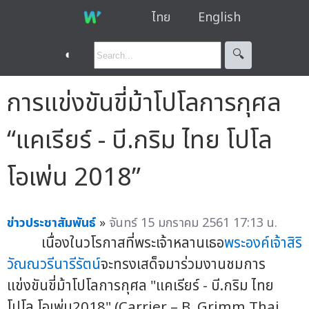
ไทย
English
◐
🔍︎
การแข่งขันขี่ม้าโปโลการกุศล
“แคเรียร์ - บี.กริม ไทย โปโล
โอเพ่น 2018”
ข่าวประชาสัมพันธ์
»
จันทร์ 15 มกราคม 2561 17:13 น.
เนื่องในวโรกาสที่พระเจ้าหลานเธอ
พระองค์เจ้าสิริ
วัณณวรีนารีรัตน์
จะทรงเสด็จมาร่วมงานชมการ
แข่งขันขี่ม้าโปโลการกุศล "แคเรียร์ - บี.กริม ไทย
โปโล โอเพ่น2018" (Carrier – B. Grimm Thai