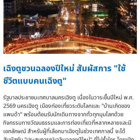
เฉิงตูชวนฉลองปีใหม่ สัมผัสการ "ใช้
ชีวิตแบบคนเฉิงตู"
รัฐบาลประชาชนเทศบาลนครเฉิงตู เนื่องในวาระขึ้นปีใหม่ พ.ศ.
2569 นครเฉิงตู เมืองท่องเที่ยวระดับโลกและ "บ้านเกิดของ
แพนด้า" พร้อมต้อนรับนักเดินทางจากทั่วทุกมุมโลกด้วย
กิจกรรมทางวัฒนธรรมและการท่องเที่ยวที่หลากหลายและมี
เอกลักษณ์ สำหรับผู้ที่เลือกมาเฉิงตูในช่วงเทศกาลนี้ จะได้
สัมผัสกับ "ประสบการณ์เฉลิมฉลองปีใหม่" ที่ไม่ซ้ำใคร โดยเปิด