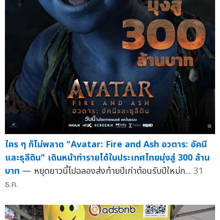
ใคร ๆ ก็ไม่พลาด "Avatar: Fire and Ash อวตาร: อัคนี
และธุลีดิน" เดินหน้าทำรายได้ในประเทศไทยมุ่งสู่ 300 ล้าน
บาท
— หยุดยาวนี้ไปฉลองส่งท้ายปีเก่าต้อนรับปีใหม่ก...
31
ธ.ค.