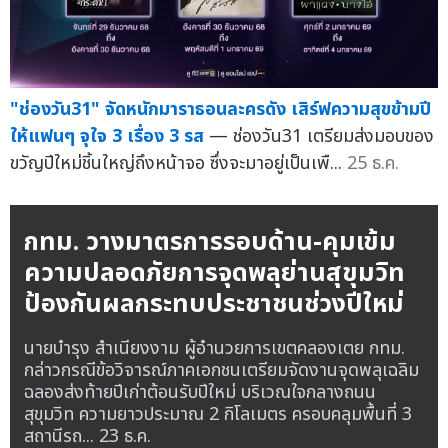
"ช่องวัน31" จัดหนักมาราธอนละครดัง เสิร์ฟความสุขข้ามปี
ให้แฟนๆ จุใจ 3 เรื่อง 3 รส
— ช่องวัน31 เตรียมส่งมอบของ
ขวัญปีใหม่ชิ้นใหญ่ถึงหน้าจอ ซึ่งจะมาอยู่เป็นเพื...
25 ธ.ค.
กทม. วางมาตรการรอบด้าน-คุมเข้ม
ความปลอดภัยการจุดพลุย่านสุขุมวิท
ป้องกันผลกระทบประชาชนช่วงปีใหม่
นายบำรุง สำเนียงงาม ผู้อำนวยการเขตคลองเตย กทม.
กล่าวกรณีข้อวิจารณ์ภาคเอกชนเตรียมจัดงานจุดพลุเฉลิม
ฉลองส่งท้ายปีเก่าต้อนรับปีใหม่ บริเวณใจกลางถนน
สุขุมวิท ความยาวประมาณ 2 กิโลเมตร ครอบคลุมพื้นที่ 3
สถานีรถ...
23 ธ.ค.