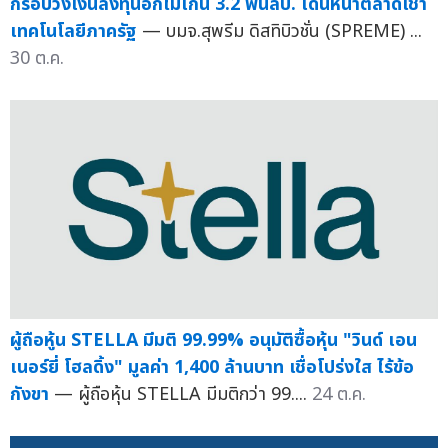
กรอบวงเงินลงทุนอีกไม่เกิน 3.2 พันลบ. เดินหน้าตลาดเช่า
เทคโนโลยีภาครัฐ
— บมจ.สุพรีม ดิสทิบิวชั่น (SPREME) ...
30 ต.ค.
ผู้ถือหู้น STELLA มีมติ 99.99% อนุมัติซื้อหุ้น "วินด์ เอน
เนอร์ยี่ โฮลดิ้ง" มูลค่า 1,400 ล้านบาท เชื่อโปร่งใส ไร้ข้อ
กังขา
— ผู้ถือหุ้น STELLA มีมติกว่า 99....
24 ต.ค.