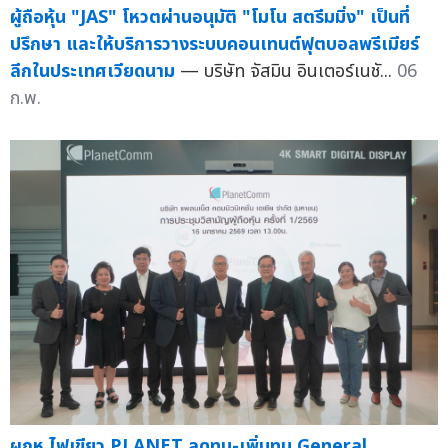
ผู้ถือหุ้น "JAS" โหวตผ่านอนุมัติ "โมโน สตรีมมิ่ง" เป็นที่
ปรึกษา และให้บริการวางระบบคอนเทนต์ฟุตบอลพรีเมียร์
ลีกในประเทศเวียดนาม
— บริษัท จัสมิน อินเตอร์เนชั...
06
ก.พ.
ผถห.ไฟเขียว PLANET ลดทุน-เพิ่มทุน General