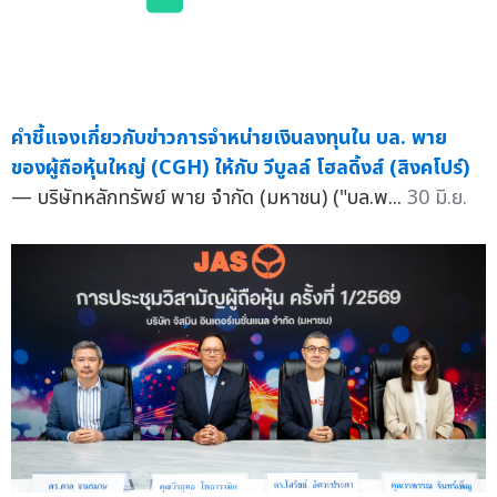
คำชี้แจงเกี่ยวกับข่าวการจำหน่ายเงินลงทุนใน บล. พาย
ของผู้ถือหุ้นใหญ่ (CGH) ให้กับ วีบูลล์ โฮลดิ้งส์ (สิงคโปร์)
— บริษัทหลักทรัพย์ พาย จำกัด (มหาชน) ("บล.พ...
30 มิ.ย.