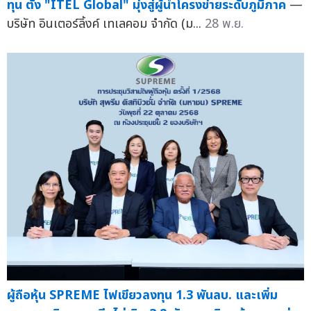
ทุน ตั้ง "ITEL Global" มุ่งสู่ผู้นำโครงข่ายระดับภูมิภาค
—
บริษัท อินเตอร์ลิ้งค์ เทเลคอม จำกัด (ม...
28 พ.ย.
ผู้ถือหุ้น SPREME ไฟเขียวลงทุน 1.3 พันลบ. และเพิ่ม