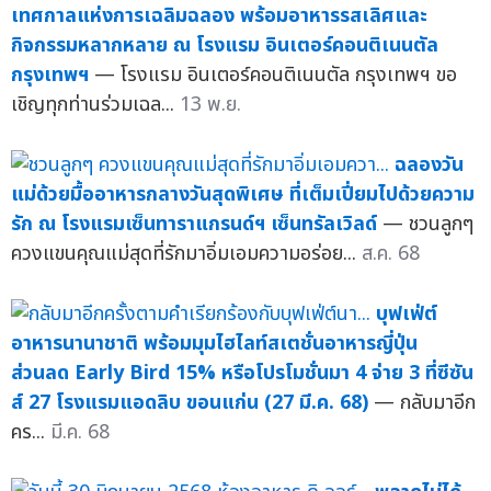
เทศกาลแห่งการเฉลิมฉลอง พร้อมอาหารรสเลิศและ
กิจกรรมหลากหลาย ณ โรงแรม อินเตอร์คอนติเนนตัล
กรุงเทพฯ
— โรงแรม อินเตอร์คอนติเนนตัล กรุงเทพฯ ขอ
เชิญทุกท่านร่วมเฉล...
13 พ.ย.
ฉลองวัน
แม่ด้วยมื้ออาหารกลางวันสุดพิเศษ ที่เต็มเปี่ยมไปด้วยความ
รัก ณ โรงแรมเซ็นทาราแกรนด์ฯ เซ็นทรัลเวิลด์
— ชวนลูกๆ
ควงแขนคุณแม่สุดที่รักมาอิ่มเอมความอร่อย...
ส.ค. 68
บุฟเฟ่ต์
อาหารนานาชาติ พร้อมมุมไฮไลท์สเตชั่นอาหารญี่ปุ่น
ส่วนลด Early Bird 15% หรือโปรโมชั่นมา 4 จ่าย 3 ที่ซีซัน
ส์ 27 โรงแรมแอดลิบ ขอนแก่น (27 มี.ค. 68)
— กลับมาอีก
คร...
มี.ค. 68