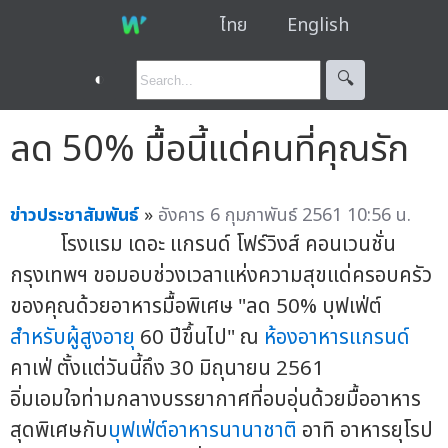
ไทย
English
◐
🔍︎
ลด 50% มื้อนี้แด่คนที่คุณรัก
ข่าวประชาสัมพันธ์
»
อังคาร 6 กุมภาพันธ์ 2561 10:56 น.
โรงแรม เดอะ แกรนด์ โฟร์วิงส์ คอนเวนชั่น
กรุงเทพฯ ขอมอบช่วงเวลาแห่งความสุขแด่ครอบครัว
ของคุณด้วยอาหารมื้อพิเศษ "ลด 50% บุฟเฟ่ต์
สำหรับผู้สูงอายุ
60 ปีขึ้นไป" ณ
ห้องอาหารแกรนด์
คาเฟ่ ตั้งแต่วันนี้ถึง 30 มิถุนายน 2561
อิ่มเอมใจท่ามกลางบรรยากาศที่อบอุ่นด้วยมื้ออาหาร
สุดพิเศษกับ
บุฟเฟ่ต์อาหารนานาชาติ
อาทิ อาหารยุโรป