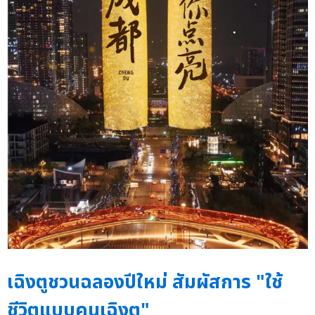
เฉิงตูชวนฉลองปีใหม่ สัมผัสการ "ใช้
ชีวิตแบบคนเฉิงตู"