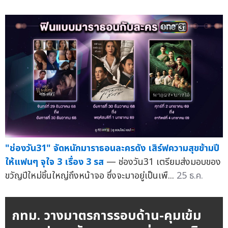
"ช่องวัน31" จัดหนักมาราธอนละครดัง เสิร์ฟความสุขข้ามปี
ให้แฟนๆ จุใจ 3 เรื่อง 3 รส
— ช่องวัน31 เตรียมส่งมอบของ
ขวัญปีใหม่ชิ้นใหญ่ถึงหน้าจอ ซึ่งจะมาอยู่เป็นเพื...
25 ธ.ค.
กทม. วางมาตรการรอบด้าน-คุมเข้ม