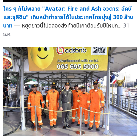
ใคร ๆ ก็ไม่พลาด "Avatar: Fire and Ash อวตาร: อัคนี
และธุลีดิน" เดินหน้าทำรายได้ในประเทศไทยมุ่งสู่ 300 ล้าน
บาท
— หยุดยาวนี้ไปฉลองส่งท้ายปีเก่าต้อนรับปีใหม่ก...
31
ธ.ค.