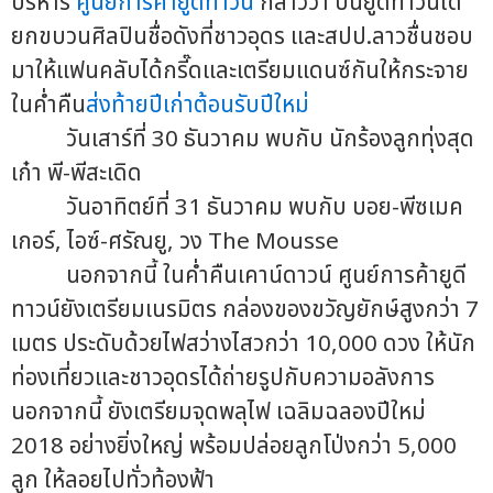
บริหาร
ศูนย์การค้ายูดีทาวน์
กล่าวว่า ปีนี้ยูดีทาวน์ได้
ยกขบวนศิลปินชื่อดังที่ชาวอุดร และสปป.ลาวชื่นชอบ
มาให้แฟนคลับได้กรี๊ดและเตรียมแดนซ์กันให้กระจาย
ในค่ำคืน
ส่งท้ายปีเก่าต้อนรับปีใหม่
วันเสาร์ที่ 30 ธันวาคม พบกับ นักร้องลูกทุ่งสุด
เก๋า พี-พีสะเดิด
วันอาทิตย์ที่ 31 ธันวาคม พบกับ บอย-พีซเมค
เกอร์, ไอซ์-ศรัณยู, วง The Mousse
นอกจากนี้ ในค่ำคืนเคาน์ดาวน์ ศูนย์การค้ายูดี
ทาวน์ยังเตรียมเนรมิตร กล่องของขวัญยักษ์สูงกว่า 7
เมตร ประดับด้วยไฟสว่างไสวกว่า 10,000 ดวง ให้นัก
ท่องเที่ยวและชาวอุดรได้ถ่ายรูปกับความอลังการ
นอกจากนี้ ยังเตรียมจุดพลุไฟ เฉลิมฉลองปีใหม่
2018 อย่างยิ่งใหญ่ พร้อมปล่อยลูกโป่งกว่า 5,000
ลูก ให้ลอยไปทั่วท้องฟ้า