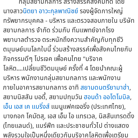
กลุ่มสยามกลการ สร้างสรรค์สังคมที่ดี โดย
นางสาว
นิตยา อาวะกุลพาณิชย์
รองผู้จัดการใหญ่
ทรัพยากรบุคคล - บริหาร และตรวจสอบภายใน บริษัท
สยามกลการ จำกัด ร่วมกับ ทีมแพทย์จากโรง
พยาบาลตำรวจ ตระหนักถึงความสำคัญกับทุกชีวิ
ตมุนษย์บนโลกใบนี้ ร่วมสร้างสรรค์เพื่อสังคมไทยกับ
กิจกรรมดีๆ โปรเจค เพื่อคนไทย "บริจาค
โลหิต....เปลี่ยนชีวิตมนุษย์ ครั้งที่ 4 โดยนำคณะผู้
บริหาร พนักงานกลุ่มสยามกลการ และพนักงาน
ภายในอาคารสยามกลการ อาทิ
สยามดนตรียามาฮ่า
,
สยามนิสสัน บอดี้, สยามปทุมวัน
ฮอนด้า ออโตโมบิล
,
เอ็น เอส เค แบริ่งส์
แมนูแฟคเจอริ่ง (ประเทศไทย),
บางกอก โคมัตสุ, เอส เอ็ม ไอ แทรเวล, นิสสันเทรดดิ้ง
(ไทยแลนด์), แบร์ฟีท และประชาชนทั่วไป ต่างแสดง
พลังรวมใจเป็นหนึ่งเดียวกันบริจาคโลหิตเพื่อเตรียม