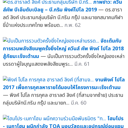
ภาพข่าว: ควีน
ส์คัพ บีเอ็มดับเบิลยู – บี.กริม พิงค์โปโล 2019
— ดร.ฮารา
ลด์ ลิงค์ ประธานกลุ่มบริษัท บี.กริม กรุ๊ป และนายกสมาคมกีฬา
ขี่ม้าแห่งประเทศไทย พร้อมด...
ก.พ. 62
จัดเต็มกับ
การรวมพลังสีชมพูครั้งยิ่งใหญ่ ควีนส์ คัพ พิงค์ โปโล 2018
สู้ภัยมะเร็งเต้านม
— นับเป็นการรวมตัวครั้งยิ่งใหญ่ของเหล่า
บรรดาผู้ใจบุญแสดงพลังสีชมพูระ...
มี.ค. 61
งานพิงค์ โปโล
2017 เพื้อการกุศลหารายได้มอบให้โครงการมะเร็งเต้านม
— พิงค์ โปโล การกุศล ฮาราลด์ ลิงค์ (ที่สามจากซ้าย) ประธาน
กลุ่มบริษัทบี.กริม กรุ๊ป และนายก...
มี.ค. 60
โฮมโปร
- เมกาโฮม ผนึกกำลัง TOA มอบวัสดุและอุปกรณ์ซ่อมแซม