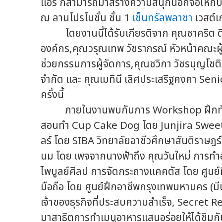
แอร์ ก็สามารถมาสร้างความสนุกนอกจอให้กับท
ณ ลานโปรโมชั่น ชั้น 1
เซ็นทรัลพลาซา
เวสต์เ
โดยงานนี้ได้รับเกียรติจาก คุณชาคริต ดิเ
องค์กร,คุณวรุณเทพ วัชราภรณ์ หัวหน้าคณะผู
ช่วยกรรมการผู้จัดการ,คุณชวิกา วัชรบุญโช
จำกัด และ คุณเมทินี เลิศประเสริฐคงคา S
ครั้งนี้
ภายในงานพบกับการ Workshop ฝึกทักษะอา
สอนทำ Cup Cake Dog โดย Junjira Swee
ลร์ โดย SIBA วิทยาลัยอาชีวศึกษาสันติราษฎร์
นม โดย เพจจากนางฟ้าถึง คุณวันใหม่ การท
ไพบูลย์ศิลป การจัดกระถางแคคตัส โดย ศูนย
มือถือ โดย ศูนย์ฝึกอาชีพกรุงเทพมหานคร (ม
เจ้าของธุรกิจที่ประสบความสำเร็จ, Secret Re
มาสาธิตการทำเมนูอาหารแสนอร่อยให้ได้ชิมกั