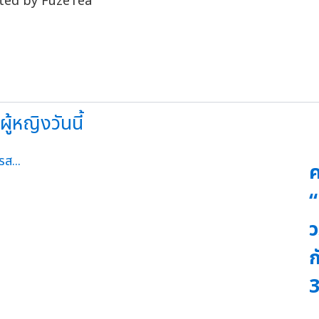
ู้หญิงวันนี้
ค
“
ว
ก