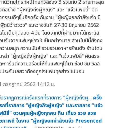
ถานีวิทยุโทรทัศน์ไทยทีวีสีช่อง 3 ร่วมกับ 2 รายการสุด
อตอย่าง "ผู้หญิงถึงผู้หญิง" และ "แจ๋วแฟมิลี่" จัด
ิจกรรมดีๆขึ้นอีกครั้ง กับงาน "ผู้หญิงยกกำลังแจ๋ว ปี
 ฟู๊ดนิว้าวววว" ระหว่างวันที่ 27-30 มิถุนายน 2562
ัดไปเต็มๆตลอด 4 วัน โดยจากปีที่ผ่านมากได้กระแส
อบรับจากแฟนๆช่อง3 เป็นอย่างมาก ส่วนในปีนี้ยังคง
ีความสนุก ความมันส์ รวบรวมอาหารร้านดัง ร้านโดน
่เหล่า "ผู้หญิงถึงผู้หญิง" และ "แจ๋วแฟมิลี่" คัดสรร
ละการันตีความอร่อยให้กับแฟนๆได้มา ช้อป ชิม ชิลล์
ับประกันเลยว่าต้องถูกใจแฟนๆอย่างแน่นอน
1 กรกฎาคม 2562 14:12 น.
ครั้ง
รกที่รายการ “ผู้หญิงถึงผู้หญิง” และรายการ “แจ๋ว
ฟมิลี่” ชวนคุณผู้หญิงทุกคน กิน เที่ยว รวย สวย
ุขภาพดี ในงาน “ผู้หญิงยกกำลังแจ๋ว Presented