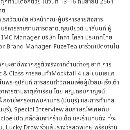
ุกท่านได้อีกด้วย ในวันที่ 13-16 กันยายน 2561
กต
รกวัฒนชัย หัวหน้าคณะผู้บริหารสายกิจการ
้บริหารสายงานการตลาด,คุณปิยวดี มาลีนนท์ ผู้
ติ IMC Manager บริษัท โคคา-โคล่า ประเทศไทย
enior Brand Manager-FuzeTea มาร่วมเปิดงานใน
ชีพจากกูรูตัวจริงจากด้านต่างๆ อาทิ การ
t & Class การสอนทำMocktail 4 และขนมเอแค
ในพระอุปถัมภ์ การสอนทำวิกผมเพื่อผู้ป่วยมะเร็งเต้า
ำอาหารตามธาตุเจ้าเรือน โดย ผญ.กอบกาญจน์
์ฝึกอาชีพกรุงเทพมหานคร (มีนบุรี) และการทำเคส
ีนบุรี), Special Interview สัมภาษณ์พิเศษกับ
cipe เปิดเคล็ดลับจากร้านเด็ด และร้านคนดัง ที่จะ
น, Lucky Draw ร่วมลุ้นรางวัลสุดพิเศษ พร้อมร้าน