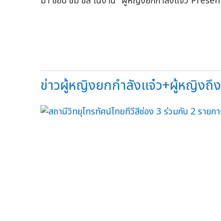
ข่าวผู้หญิงยกกำลังแจ๋ว+ผู้หญิงถึงผ