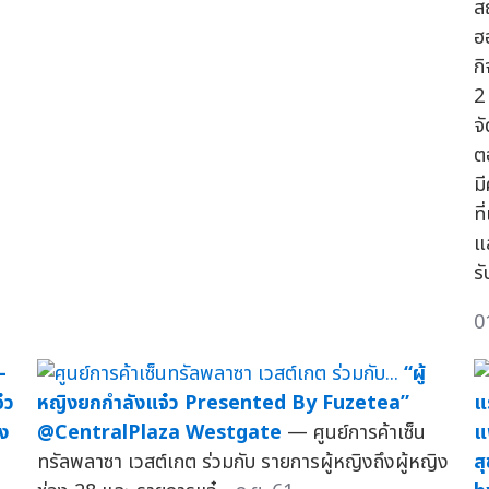
ส
ฮ
ก
2
จ
ต
ม
ที
แ
ร
0
-
“ผู้
๋ว
หญิงยกกำลังแจ๋ว Presented By Fuzetea”
แ
ิง
@CentralPlaza Westgate
— ศูนย์การค้าเซ็น
แ
ทรัลพลาซา เวสต์เกต ร่วมกับ รายการผู้หญิงถึงผู้หญิง
ส