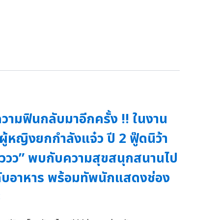
วามฟินกลับมาอีกครั้ง !! ในงาน
ผู้หญิงยกกำลังแจ๋ว ปี 2 ฟู๊ดนิว้า
ววว” พบกับความสุขสนุกสนานไป
ับอาหาร พร้อมทัพนักแสดงช่อง
3