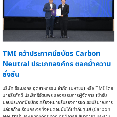
TMI คว้าประกาศนียบัตร Carbon
Neutral ประเภทองค์กร ตอกย้ำความ
ยั่งยืน
บริษัท ธีระมงคล อุตสาหกรรม จำกัด (มหาชน) หรือ TMI โดย
นายธีรศักดิ์ ประสิทธิ์รัตนพร รองกรรมการผู้จัดการ เข้ารับ
มอบประกาศนียบัตรเครื่องหมายรับรองการชดเชยปริมาณการ
ปล่อยก๊าซเรือนกระจกทั้งหมดจนนับได้เท่ากับศูนย์ (Carbon
Neutral) ประเภทองค์กร จาก ดร.วิจารย์ สิมาฉายา ประธาน