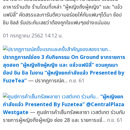
อาหารร้านดัง ร้านโดนที่เหล่า "ผู้หญิงถึงผู้หญิง" และ "แจ๋ว
แฟมิลี่" คัดสรรและการันตีความอร่อยให้กับแฟนๆได้มา ช้อป
ชิม ชิลล์ รับประกันเลยว่าต้องถูกใจแฟนๆอย่างแน่นอน
01 กรกฎาคม 2562 14:12 น.
ปรากฏการณ์ช่อง 3 กับกิจกรรม On Ground จากรายการ
สุดฮอต “ผู้หญิงถึงผู้หญิง และ แจ๋วแฟมิลี่” ชวนคุณมา
ช้อป ชิม ชิล ในงาน “ผู้หญิงยกกำลังแจ๋ว Presented by
FuzeTea”
— ปรากฏการณ์ค...
ก.ย. 61
“ผู้หญิงยก
กำลังแจ๋ว Presented By Fuzetea” @CentralPlaza
Westgate
— ศูนย์การค้าเซ็นทรัลพลาซา เวสต์เกต ร่วมกับ
รายการผู้หญิงถึงผู้หญิง ช่อง 28 และ รายการแจ๋...
ก.ย. 61