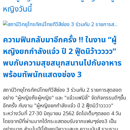
หญิงวันนี้
ความฟินกลับมาอีกครั้ง !! ในงาน “ผู้
หญิงยกกำลังแจ๋ว ปี 2 ฟู๊ดนิว้าวววว”
พบกับความสุขสนุกสนานไปกับอาหาร
พร้อมทัพนักแสดงช่อง 3
สถานีวิทยุโทรทัศน์ไทยทีวีสีช่อง 3 ร่วมกับ 2 รายการสุดฮอต
อย่าง "ผู้หญิงถึงผู้หญิง" และ "แจ๋วแฟมิลี่" จัดกิจกรรมดีๆขึ้น
อีกครั้ง กับงาน "ผู้หญิงยกกำลังแจ๋ว ปี 2 ฟู๊ดนิว้าวววว"
ระหว่างวันที่ 27-30 มิถุนายน 2562 จัดไปเต็มๆตลอด 4 วัน
โดยจากปีที่ผ่านมากได้กระแสตอบรับจากแฟนๆช่อง3 เป็น
อย่างมาก ส่วนในปีนี้ยังคงมีความสนุก ความมันส์ รวบรวม