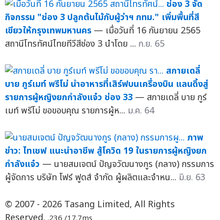
ช่อง 3 จัด
กิจกรรม "ช่อง 3 ปลูกต้นไม้กับผู้ว่าฯ กทม." เพิ่มพื้นที่สี
เขียวให้กรุงเทพมหานคร
— เมื่อวันที่ 16 กันยายน 2565
สถานีโทรทัศน์ไทยทีวีสีช่อง 3 นำโดย ...
ก.ย. 65
สกายเดลี่
บาย กูร์เมท์ พรีโม่ นำอาหารที่เสิร์ฟบนเครื่องบิน แลนดิ้งสู่
รายการผู้หญิงยกกำลังแจ๋ว ช่อง 33
— สกายเดลี่ บาย กูร์
เมท์ พรีโม่ ขอขอบคุณ รายการผู้ห...
ม.ค. 64
ภาพ
ข่าว: ไทเชฟ แนะนำอาชีพ สู้โควิด 19 ในรายการผู้หญิงยก
กำลังแจ๋ว
— นายสมเจตน์ ปัญจวัฒนางกูร (กลาง) กรรมการ
ผู้จัดการ บริษัท โฟร์ ฟูดส์ จำกัด ผู้ผลิตและจำหน...
มิ.ย. 63
© 2007 - 2026 Tasang Limited, All Rights
Reserved.
.236 /17.7ms