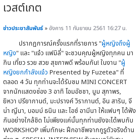
เวสต์เกต
ข่าวประชาสัมพันธ์
»
อังคาร 11 กันยายน 2561 16:27 น.
ปรากฏการณ์ครั้งแรกที่รายการ "
ผู้หญิงถึงผู้
หญิง
" และ "แจ๋ว แฟมิลี่" จะชวนคุณผู้หญิงทุกคน มา
กิน เที่ยว รวย สวย สุขภาพดี พร้อมกัน! ในงาน "
ผู้
หญิงยกกำลังแจ๋ว
Presented by Fuzetea" ที่
ตลอด 4 วัน ทุกท่านจะได้รับชม MINI CONCERT
จากนักแสดงช่อง 3 อาทิ โอมอัชชา, บูม สุภาพร,
ยิหวา ปรียากานต์, มะปรางค์ วิรากานต์, อิน สาริน, จี
น่า ญีนา, บอมบ์ ธนิน และ ไอซ์ อามีนา ให้แฟนๆ ได้ฟัง
กันอย่างใกล้ชิด ไม่เพียงแค่นั้นทุกท่านยังจะได้พบกับ
WORKSHOP เพิ่มทักษะ ฝึกอาชีพจากกูรูตัวจริงด้าน