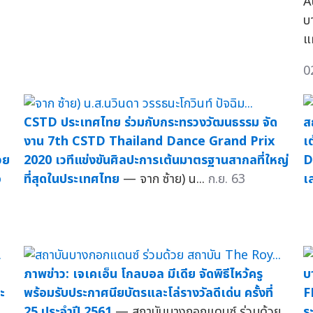
A
บ
แ
0
CSTD ประเทศไทย ร่วมกับกระทรวงวัฒนธรรม จัด
ส
งาน 7th CSTD Thailand Dance Grand Prix
เ
วย
2020 เวทีแข่งขันศิลปะการเต้นมาตรฐานสากลที่ใหญ่
D
จ
ที่สุดในประเทศไทย
— จาก ซ้าย) น...
ก.ย. 63
เ
ภาพข่าว: เจเคเอ็น โกลบอล มีเดีย จัดพิธีไหว้ครู
บ
ะ
พร้อมรับประกาศนียบัตรและโล่รางวัลดีเด่น ครั้งที่
F
25 ประจำปี 2561
— สถาบันบางกอกแดนซ์ ร่วมด้วย
ร