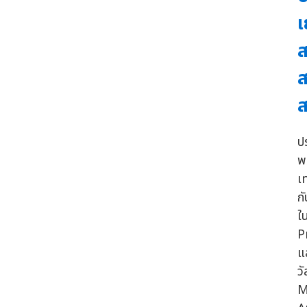
เ
ส
ส
ส
ป
พ
เ
ก
ใ
P
แ
ว
M