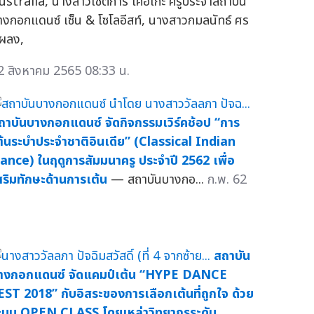
ustralia, นางสาวโชติการ์ โคอิเกะ ครูประจำสถาบัน
างกอกแดนซ์ เซ็น & โซโลอีสท์, นางสาวกมลนัทธ์ ศร
ผลง,
2 สิงหาคม 2565 08:33 น.
ถาบันบางกอกแดนซ์ จัดกิจกรรมเวิร์คช้อป “การ
ต้นระบำประจำชาติอินเดีย” (Classical Indian
ance) ในฤดูการสัมมนาครู ประจำปี 2562 เพื่อ
สริมทักษะด้านการเต้น
— สถาบันบางกอ...
ก.พ. 62
สถาบัน
างกอกแดนซ์ จัดแคมป์เต้น “HYPE DANCE
EST 2018” กับอิสระของการเลือกเต้นที่ถูกใจ ด้วย
ะบบ OPEN CLASS โดยเหล่าวิทยากรระดับ