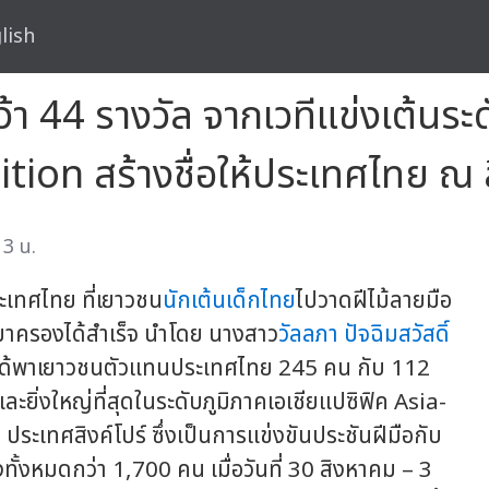
lish
คว้า 44 รางวัล จากเวทีแข่งเต้นร
ion สร้างชื่อให้ประเทศไทย ณ ส
13 น.
เทศไทย ที่เยาวชน
นักเต้นเด็กไทย
ไปวาดฝีไม้ลายมือ
มาครองได้สำเร็จ นำโดย นางสาว
วัลลภา ปัจฉิมสวัสดิ์
่ได้พาเยาวชนตัวแทนประเทศไทย 245 คน กับ 112
ยิ่งใหญ่ที่สุดในระดับภูมิภาคเอเชียแปซิฟิค Asia-
ระเทศสิงค์โปร์ ซึ่งเป็นการแข่งขันประชันฝีมือกับ
ข่งทั้งหมดกว่า 1,700 คน เมื่อวันที่ 30 สิงหาคม – 3