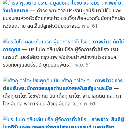
ภาพข่าว:
วิ่งเด็กหมวก
— ดำรง พุฒตาล ประธานมูลนิธิเมาไม่ชับ และ
ชมรมคนห่วงหัวจัดแถลงข่าว ชวนวิ่งเพื่อหมวกกันน็อกเด็กเล็ก
หวังลดตาย ลดเจ็บปลูกฝังวินัยจราจร...
พ.ย. 61
ภาพข่าว: ตักไข่
การกุศล
— มร.โบโด คลินเก้นเบิร์ก ผู้จัดการทั่วไปโรงแรม
แกรนด์ เมอร์เคียว กรุงเทพ ฟอร์จูนนำพนักงานโรงแรมฯ
ร่วมกับคุณสตรีรัตน์ บุญยสัมพันธ์ ...
พ.ย. 61
ภาพข่าว: การ
ต้อนรับพระนัดดาของสุลต่านแห่งสหพันธรัฐมาเลเซีย
—
เต็งกู ดาโตะ ไซซฟุดดิน บิน เต็งกู ดาโตะ จามาลุดดิน และ ดา
โตะ อับดุล ฟาดาห์ บิน ฮัจญี อับดุล จ...
ก.พ. 61
ภาพข่าว: ยินดีผู้
โชคดีรับแพคเกจคุณค่าจากโรงแรมแกรนด์ เมอร์เคียว