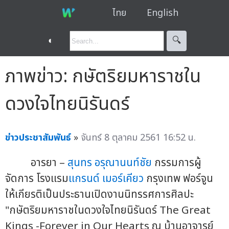
ไทย
English
◐
🔍︎
ภาพข่าว: กษัตริยมหาราชใน
ดวงใจไทยนิรันดร์
ข่าวประชาสัมพันธ์
»
จันทร์ 8 ตุลาคม 2561 16:52 น.
อารยา –
สุนทร อรุณานนท์ชัย
กรรมการผู้
จัดการ โรงแรม
แกรนด์ เมอร์เคียว
กรุงเทพ ฟอร์จูน
ให้เกียรติเป็นประธานเปิดงานนิทรรศการศิลปะ
"กษัตริยมหาราชในดวงใจไทยนิรันดร์ The Great
Kings -Forever in Our Hearts ณ บ้านอาจารย์