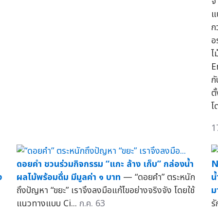
จ
แ
ก
อ
ไ
E
ก
ต
โ
1
ดอยคำ ชวนร่วมกิจกรรม “แกะ ล้าง เก็บ” กล่องน้ำ
N
ง
ผลไม้พร้อมดื่ม มีมูลค่า ๑ บาท
— “ดอยคำ” ตระหนัก
น
ถึงปัญหา “ขยะ” เราจึงลงมือแก้ไขอย่างจริงจัง โดยใช้
ม
แนวทางแบบ Ci...
ก.ค. 63
ร