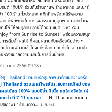
ำกัด ผู้ผลิตและจำหน่ายน้ำผลไม้พร้อมดื่ม ภายใต้
บรนด์ "ทิปโก้" ร่วมกับร้านกาแฟ ร้านอาหาร และบาร์
ว่า 100 ร้านทั่วประเทศ แท็กทีมพร้อมเสิร์ฟความ
ร่อย ที่พิถีพิถันในการรังสรรค์เมนูสุดพิเศษจากน้ำผล
ม้ทิปโก้ ให้กับทุกคน ภายใต้คอนเซปต์ "Let You
njoy from Sunrise to Sunset" พร้อมความสนุก
ับการดื่มน้ำผลไม้ ที่ผสมผสานกับเครื่องดื่มต่าง ๆ
ั้งแต่กาแฟยามเช้าไปจนถึงค็อกเทลแก้วโปรดยามค่ำ
ดยหวังขยายความนิยมในการดื่มน้ำผล
7 ตุลาคม 2566 09:18 น.
J Thailand ชวนเซอร์ไพรส์ประสบการณ์ใหม่ ของ
้ำผลไม้สด 100% แบบมีน้ำ มีเนื้อ สดใส จริงใจ ให้
ากกว่า ที่ 7-11 ทุกสาขา
— NJ Thailand ชวนคน
ักสุขภาพมาท้าชนควา...
เม.ย. 63