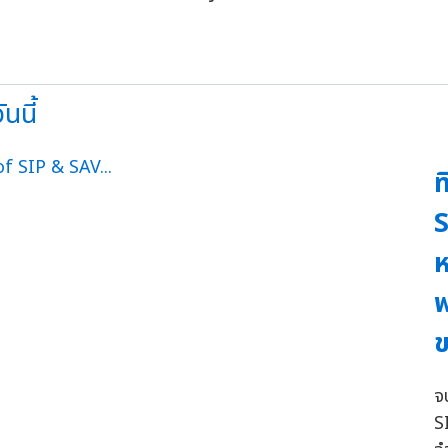
นนี้
ท
S
ห
พ
ข
จ
S