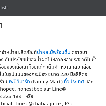
lish
า
.
จำหน่ายผลิตภัณฑ์
น้ำผลไม้พร้อมดื่ม
ตราชบา
อง กับประโยชน์ของน้ำผลไม้หลากหลายรสชาติไม่ซ้ำ
ร่อยของเนื้อเฉาก๊วยแท้ๆ เต็มคำ หวานกลมกล่อม
ื่นในรูปแบบของกระป๋อง ขนาด 230 มิลลิลิตร
ร้าน
แฟมิลี่มาร์ท
(Family Mart)
ทั่วประเทศ
และ
, shopee, honestbee และ Line@ :
02 323 1891 หรือ
a­l , line : @chabaajuice , IG :