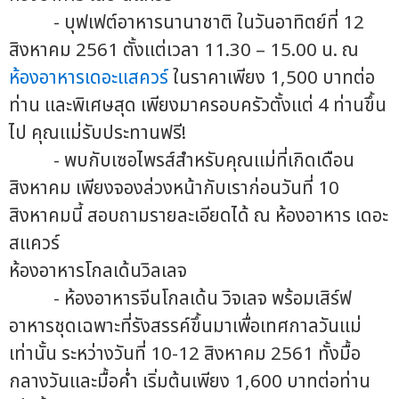
- บุฟเฟต์อาหารนานาชาติ ในวันอาทิตย์ที่ 12
สิงหาคม 2561 ตั้งแต่เวลา 11.30 – 15.00 น. ณ
ห้องอาหารเดอะแสควร์
ในราคาเพียง 1,500 บาทต่อ
ท่าน และพิเศษสุด เพียงมาครอบครัวตั้งแต่ 4 ท่านขึ้น
ไป คุณแม่รับประทานฟรี!
- พบกับเซอไพรส์สำหรับคุณแม่ที่เกิดเดือน
สิงหาคม เพียงจองล่วงหน้ากับเราก่อนวันที่ 10
สิงหาคมนี้ สอบถามรายละเอียดได้ ณ ห้องอาหาร เดอะ
สแควร์
ห้องอาหารโกลเด้นวิลเลจ
- ห้องอาหารจีนโกลเด้น วิจเลจ พร้อมเสิร์ฟ
อาหารชุดเฉพาะที่รังสรรค์ขึ้นมาเพื่อเทศกาลวันแม่
เท่านั้น ระหว่างวันที่ 10-12 สิงหาคม 2561 ทั้งมื้อ
กลางวันและมื้อค่ำ เริ่มต้นเพียง 1,600 บาทต่อท่าน