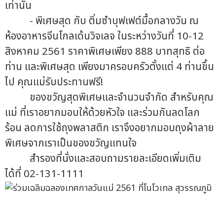
เท่านั้น
- พิเศษสุด กับ ติ่มซำบุฟเฟต์มื้อกลางวัน ณ
ห้องอาหารจีนโกลเด้นวิจเลจ ในระหว่างวันที่ 10-12
สิงหาคม 2561 ราคาพิเศษเพียง 888 บาทสุทธิ ต่อ
ท่าน และพิเศษสุด เพียงมาครอบครัวตั้งแต่ 4 ท่านขึ้น
ไป คุณแม่รับประทานฟรี!
ของขวัญสุดพิเศษและจำนวนจำกัด สำหรับคุณ
แม่ ที่เราอยากมอบให้ด้วยหัวใจ และร่วมกันลดโลก
ร้อน ลดการใช้ถุงพลาสติก เราจึงอยากมอบถุงผ้าลาย
พิเศษจากเราเป็นของขวัญแทนใจ
สำรองที่นั่งและสอบถามรายละเอียดเพิ่มเติม
ได้ที่ 02-131-1111