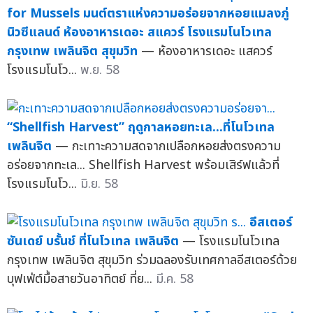
for Mussels มนต์ตราแห่งความอร่อยจากหอยแมลงภู่
นิวซีแลนด์ ห้องอาหารเดอะ สแควร์ โรงแรมโนโวเทล
กรุงเทพ เพลินจิต สุขุมวิท
— ห้องอาหารเดอะ แสควร์
โรงแรมโนโว...
พ.ย. 58
“Shellfish Harvest” ฤดูกาลหอยทะเล...ที่โนโวเทล
เพลินจิต
— กะเทาะความสดจากเปลือกหอยส่งตรงความ
อร่อยจากทะเล... Shellfish Harvest พร้อมเสิร์ฟแล้วที่
โรงแรมโนโว...
มิ.ย. 58
อีสเตอร์
ซันเดย์ บรั้นช์ ที่โนโวเทล เพลินจิต
— โรงแรมโนโวเทล
กรุงเทพ เพลินจิต สุขุมวิท ร่วมฉลองรับเทศกาลอีสเตอร์ด้วย
บุฟเฟ่ต์มื้อสายวันอาทิตย์ ที่ย...
มี.ค. 58