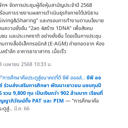
ิษัทฯ จัดการประชุมผู้ถือหุ้นสามัญประจำปี 2568
ร้อมการรายงานผลการดำเนินธุรกิจภายใต้ปณิธาน
Giving&Sharing" และกรอบการทำงานตามนโยบาย
้านความยั่งยืน "2ลด 4สร้าง 1DNA" เพื่อสังคม
ุมชน และประเทศชาติ อย่างยั่งยืน โดยเป็นการประชุม
่านทางสื่ออิเล็กทรอนิกส์ (E-AGM) ถ่ายทอดจาก ห้อง
มลรำลึก อาคารธาราสาทร เมื่อเร็ว
8 เมษายน 2568 10:33 น.
ซีพี ออ
ล์ ร่วมส่งเสริมการศึกษา พัฒนาเยาวชน มอบทุนปี
6 รวม 9,800 ทุน เป็นเงินกว่า 902 ล้านบาท เรียนที่
ัญญาภิวัฒน์ทั้ง PAT และ PIM
— "การศึกษาคือ
ะตูสู่...
มี.ค. 66