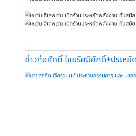
ข่าวก่อศักดิ์ ไชยรัศมีศักดิ์+ประหยั