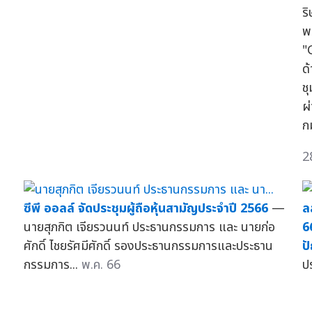
ร
พ
"
ด
ช
ผ
ก
2
ซีพี ออลล์ จัดประชุมผู้ถือหุ้นสามัญประจำปี 2566
—
ล
นายสุภกิต เจียรวนนท์ ประธานกรรมการ และ นายก่อ
6
ศักดิ์ ไชยรัศมีศักดิ์ รองประธานกรรมการและประธาน
ป
กรรมการ...
พ.ค. 66
ปร