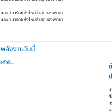
ดพลังงานวันนี้
ซ
ป
น
ศ
ก
เ