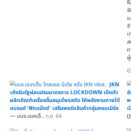
B
จั
แ
จ
เ
ส
ภ
ผ
0
JKN
เด้งรับรัฐผ่อนปรนมาตรการ LOCKDOWN เปิดตัว
จ
—
ผลิตภัณฑ์เครื่องดื่มสมุนไพรสกัด ให้พลังงานภายใต้
พ
แบรนด์ 'ฟิตแม็กซ์' เสริมพอร์ตสินค้ากลุ่มคอมเมิร์ซ
เ
— บมจ.เจเคเอ็...
ก.ย. 64
(