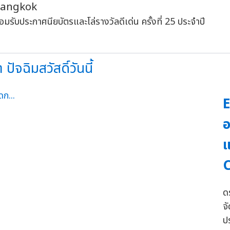
e Bangkok
ัจฉิมสวัสดิ์วันนี้
E
อ
แ
ด
จ
ป