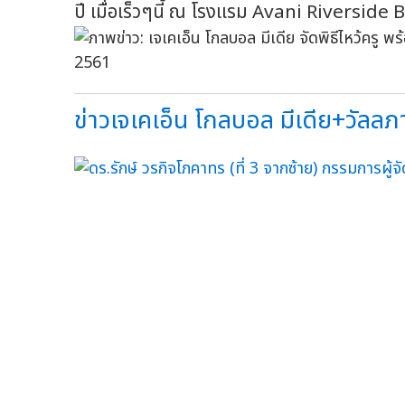
ปี เมื่อเร็วๆนี้ ณ โรงแรม Avani Riversid
ข่าวเจเคเอ็น โกลบอล มีเดีย+วัลลภา ป