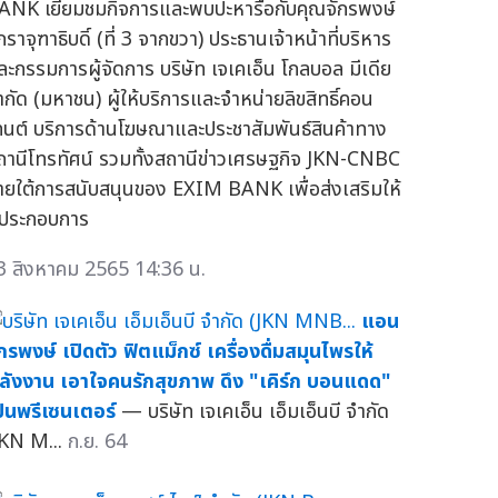
ANK เยี่ยมชมกิจการและพบปะหารือกับคุณจักรพงษ์
กราจุฑาธิบดิ์ (ที่ 3 จากขวา) ประธานเจ้าหน้าที่บริหาร
ละกรรมการผู้จัดการ บริษัท เจเคเอ็น โกลบอล มีเดีย
ำกัด (มหาชน) ผู้ให้บริการและจำหน่ายลิขสิทธิ์คอน
ทนต์ บริการด้านโฆษณาและประชาสัมพันธ์สินค้าทาง
ถานีโทรทัศน์ รวมทั้งสถานีข่าวเศรษฐกิจ JKN-CNBC
ายใต้การสนับสนุนของ EXIM BANK เพื่อส่งเสริมให้
ู้ประกอบการ
3 สิงหาคม 2565 14:36 น.
แอน
ักรพงษ์ เปิดตัว ฟิตแม็กซ์ เครื่องดื่มสมุนไพรให้
ลังงาน เอาใจคนรักสุขภาพ ดึง "เคิร์ก บอนแดด"
ป็นพรีเซนเตอร์
— บริษัท เจเคเอ็น เอ็มเอ็นบี จำกัด
JKN M...
ก.ย. 64