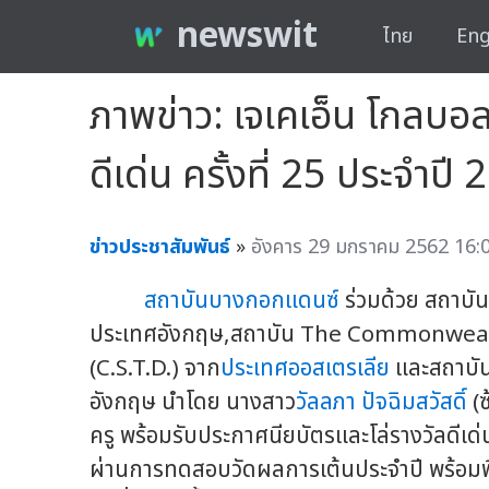
newswit
ไทย
Eng
ภาพข่าว: เจเคเอ็น โกลบอล 
ดีเด่น ครั้งที่ 25 ประจำปี
ข่าวประชาสัมพันธ์
»
อังคาร 29 มกราคม 2562 16:0
สถาบันบางกอกแดนซ์
ร่วมด้วย สถาบั
ประเทศอังกฤษ,สถาบัน The Commonweal
(C.S.T.D.) จาก
ประเทศออสเตรเลีย
และสถาบั
อังกฤษ นำโดย นางสาว
วัลลภา ปัจฉิมสวัสดิ์
(ซ
ครู พร้อมรับประกาศนียบัตรและโล่รางวัลดีเด่น 
ผ่านการทดสอบวัดผลการเต้นประจำปี พร้อมพิธี