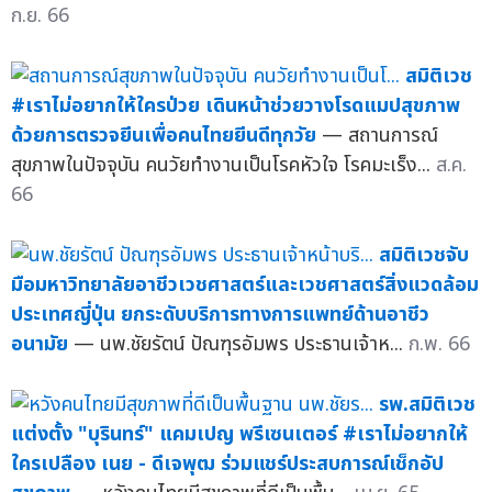
ก.ย. 66
สมิติเวช
#เราไม่อยากให้ใครป่วย เดินหน้าช่วยวางโรดแมปสุขภาพ
ด้วยการตรวจยีนเพื่อคนไทยยีนดีทุกวัย
— สถานการณ์
สุขภาพในปัจจุบัน คนวัยทำงานเป็นโรคหัวใจ โรคมะเร็ง...
ส.ค.
66
สมิติเวชจับ
มือมหาวิทยาลัยอาชีวเวชศาสตร์และเวชศาสตร์สิ่งแวดล้อม
ประเทศญี่ปุ่น ยกระดับบริการทางการแพทย์ด้านอาชีว
อนามัย
— นพ.ชัยรัตน์ ปัณฑุรอัมพร ประธานเจ้าห...
ก.พ. 66
รพ.สมิติเวช
แต่งตั้ง "บุรินทร์" แคมเปญ พรีเซนเตอร์ #เราไม่อยากให้
ใครเปลือง เนย - ดีเจพุฒ ร่วมแชร์ประสบการณ์เช็กอัป