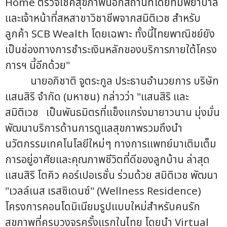
Home ตรวจเช็คสุขภาพนอกสถานที่โดยทีมพยาบาล
และเจ้าหน้าที่สหสาขาวิชาชีพจากสมิติเวช สำหรับ
ลูกค้า SCB Wealth โดยเฉพาะ ทั้งนี้ไทยพาณิชย์ยัง
เป็นช่องทางการชำระเงินหลักของบริการภายใต้โครง
การฯ นี้อีกด้วย"
นายอภิชาติ จูตระกูล ประธานอำนวยการ บริษัท
แสนสิริ จำกัด (มหาชน) กล่าวว่า "แสนสิริ และ
สมิติเวช เป็นพันธมิตรที่แข็งแกร่งมายาวนาน มุ่งมั่น
พัฒนาบริการด้านการดูแลสุขภาพรวมถึงนำ
นวัตกรรมเทคโนโลยีใหม่ๆ ทางการแพทย์มาเติมเต็ม
การอยู่อาศัยและคุณภาพชีวิตที่ดีของลูกบ้าน ล่าสุด
แสนสิริ โตคิว คอร์เปอเรชั่น ร่วมด้วย สมิติเวช พัฒนา
"เวลล์เนส เรสซิเดนซ์" (Wellness Residence)
โครงการคอนโดมิเนียมรูปแบบใหม่สำหรับคนรัก
สุขภาพที่ครบวงจรครั้งแรกในไทย โดยนำ Virtual