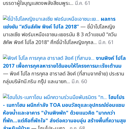
บรรดาผู้ใจบุญแสดงพลังสีชมพูระ...
มี.ค. 61
ผลการ
แข่งขัน “ควีนส์คัพ พิงค์ โปโล 2018”
— ขี่ม้าโปโลหญิง
มาเลเซีย ฟอร์มเหนือเอาชนะเยอรมัน 8 3 คว้าแชมป์ "ควีน
ส์คัพ พิงค์ โปโล 2018" ศึกขี่ม้าโปโลหญิงกุศล...
มี.ค. 61
งานพิงค์ โปโล
2017 เพื้อการกุศลหารายได้มอบให้โครงการมะเร็งเต้านม
— พิงค์ โปโล การกุศล ฮาราลด์ ลิงค์ (ที่สามจากซ้าย) ประธาน
กลุ่มบริษัทบี.กริม กรุ๊ป และนายก...
มี.ค. 60
โฮมโปร
- เมกาโฮม ผนึกกำลัง TOA มอบวัสดุและอุปกรณ์ซ่อมแซม
ห้องน้ำและอาคาร "บ้านพิงพัก" ด้วยแนวคิด "มากกว่า
ที่พัก...แต่คือที่พักใจ" ส่งต่อความอบอุ่น สร้างพื้นที่ความสุข
สำหรับผู้ป่วย
— โฮมโปร-เมกา...
ก.ค. 68