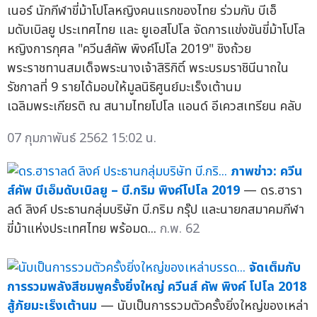
เนอร์ นักกีฬาขี่ม้าโปโลหญิงคนแรกของไทย ร่วมกับ บีเอ็
มดับเบิลยู ประเทศไทย และ ยูเอสโปโล จัดการแข่งขันขี่ม้าโปโล
หญิงการกุศล "ควีนส์คัพ พิงค์โปโล 2019" ชิงถ้วย
พระราชทานสมเด็จพระนางเจ้าสิริกิติ์ พระบรมราชินีนาถใน
รัชกาลที่ 9 รายได้มอบให้มูลนิธิศูนย์มะเร็งเต้านม
เฉลิมพระเกียรติ ณ สนามไทยโปโล แอนด์ อีเควสเทรียน คลับ
07 กุมภาพันธ์ 2562 15:02 น.
ภาพข่าว: ควีน
ส์คัพ บีเอ็มดับเบิลยู – บี.กริม พิงค์โปโล 2019
— ดร.ฮารา
ลด์ ลิงค์ ประธานกลุ่มบริษัท บี.กริม กรุ๊ป และนายกสมาคมกีฬา
ขี่ม้าแห่งประเทศไทย พร้อมด...
ก.พ. 62
จัดเต็มกับ
การรวมพลังสีชมพูครั้งยิ่งใหญ่ ควีนส์ คัพ พิงค์ โปโล 2018
สู้ภัยมะเร็งเต้านม
— นับเป็นการรวมตัวครั้งยิ่งใหญ่ของเหล่า