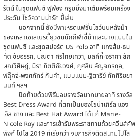
รัตน์ ในชุดแฟนซี ฟูฟ่อง กรูมมิ่งมาเต็มพร้อมเครื่อง
ประดับ โชว์ความน่ารัก ขี้เล่น
นอกจากนี้ ยังมีพาเหรดแฟชั่นโชว์บนหลังม้า
ของเหล่าเซเลเบรตี้ยุวชนนักกีฬาขี่ม้าและนางแบบใน
ชุดแฟนซี และชุดสปอร์ต US Polo อาทิ แกงส้ม-ธน
ทัต ชัยอรรถ, ปณิตา ศรไทยเทวา, มิลค์กี้-จิราภา ลัก
ษณวิศิษฎ์, มิรา กิตติชัยวงศ์, กุศลิน ลัญจกรกุล,
ฟลุ๊คจ์-พงศภัทร์ กันคำ, แบมแบม-ฐิตารีย์ ภัคศิริชยา
นนท์ ฯลฯ
ปิดท้ายด้วยพิธีมอบรางวัลมากมายอาทิ รางวัล
Best Dress Award ที่ตกเป็นของไชน่าเกิร์ล แอง
เจิล ชาง และ Best Hat Award ได้แก่ Marie-
Nicole Roy และการเข้ารับพระราชทานถ้วยควีนส์คัพ
พิงค์ โปโล 2019 ที่เรียกว่า จบภารกิจติดสนามโปโล