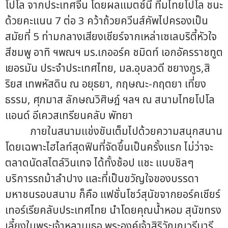
โปโล จากประเทศจีน โดยผลแมตช์นี้ ทีมไทยโปโล ชนะ
ด้วยคะแนน 7 ต่อ 3 คว้าถ้วยควีนส์คัพไปครองเป็น
สมัยที่ 5 ท่ามกลางเสียงเชียร์จากเหล่าเซเลบริตี้หัวใจ
สีชมพู อาทิ ฯพณฯ มร.เกออร์ค ชมิดท์ เอกอัครราชทูต
เยอรมัน ประจำประเทศไทย, มล.อุบลวดี ชยางกูร,สิ
ริยส เทพหัสดิน ณ อยุธยา, กฤษณะ-กฤตยา เที่ยง
ธรรม, ศุภมาส ลักษณวิศิษฎ์ ฯลฯ ณ สนามไทยโปโล
แอนด์ อีเควสเทรียนคลับ พัทยา
ภายในสนามแข่งขันเต็มไปด้วยความสนุกสนาน
โดยเฉพาะไฮไลท์สุดฟินที่จัดขึ้นเป็นครั้งแรก ไม่ว่าจะ
ตลาดนัดสไตล์วินเทจ ได้ทั้งช้อป แชะ แบบชิลๆ
บริการรถม้าลำปาง และที่เป็นขวัญใจของบรรดา
มหาชนรอบสนาม ก็คือ แฟชั่นโชว์สุนัขจากยอร์คเชียร์
เทอร์เรียคลับประเทศไทย นำโดยคุณน้ำหอม สุนัขทรง
เลี้ยงในพระเจ้าหลานเธอ พระองค์เจ้าสิริวัณณวรีนารี