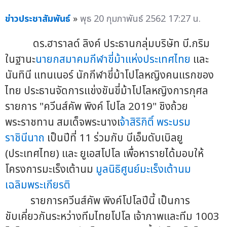
ข่าวประชาสัมพันธ์
»
พุธ 20 กุมภาพันธ์ 2562 17:27 น.
ดร.ฮาราลด์ ลิงค์ ประธานกลุ่มบริษัท บี.กริม
ในฐานะ
นายกสมาคมกีฬาขี่ม้าแห่งประเทศไทย
และ
นันทินี แทนเนอร์ นักกีฬาขี่ม้าโปโลหญิงคนแรกของ
ไทย ประธานจัดการแข่งขันขี่ม้าโปโลหญิงการกุศล
รายการ "ควีนส์คัพ พิงค์ โปโล 2019" ชิงถ้วย
พระราชทาน สมเด็จพระนางเ
จ้าสิริกิติ์ พระบรม
ราชินีนาถ
เป็นปีที่ 11 ร่วมกับ บีเอ็มดับเบิลยู
(ประเทศไทย) และ ยูเอสโปโล เพื่อหารายได้มอบให้
โครงการมะเร็งเต้านม
มูลนิธิศูนย์มะเร็งเต้านม
เฉลิมพระเกียรติ
รายการควีนส์คัพ พิงค์โปโลปีนี้ เป็นการ
ขับเคี่ยวกันระหว่างทีมไทยโปโล เจ้าภาพและทีม 1003