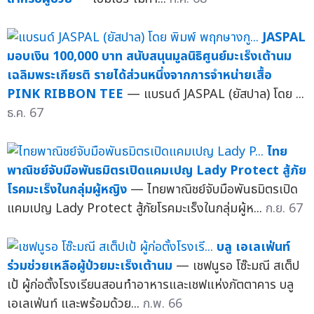
JASPAL
มอบเงิน 100,000 บาท สนับสนุนมูลนิธิศูนย์มะเร็งเต้านม
เฉลิมพระเกียรติ รายได้ส่วนหนึ่งจากการจำหน่ายเสื้อ
PINK RIBBON TEE
— แบรนด์ JASPAL (ยัสปาล) โดย ...
ธ.ค. 67
ไทย
พาณิชย์จับมือพันธมิตรเปิดแคมเปญ Lady Protect สู้ภัย
โรคมะเร็งในกลุ่มผู้หญิง
— ไทยพาณิชย์จับมือพันธมิตรเปิด
แคมเปญ Lady Protect สู้ภัยโรคมะเร็งในกลุ่มผู้ห...
ก.ย. 67
บลู เอเลเฟ่นท์
ร่วมช่วยเหลือผู้ป่วยมะเร็งเต้านม
— เชฟนูรอ โซ๊ะมณี สเต็ป
เป้ ผู้ก่อตั้งโรงเรียนสอนทำอาหารและเชฟแห่งภัตตาคาร บลู
เอเลเฟ่นท์ และพร้อมด้วย...
ก.พ. 66