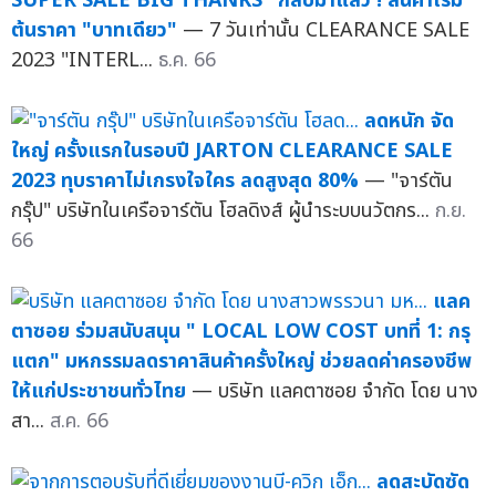
SUPER SALE BIG THANKS" กลับมาแล้ว ! สินค้าเริ่ม
ต้นราคา "บาทเดียว"
— 7 วันเท่านั้น CLEARANCE SALE
2023 "INTERL...
ธ.ค. 66
ลดหนัก จัด
ใหญ่ ครั้งแรกในรอบปี JARTON CLEARANCE SALE
2023 ทุบราคาไม่เกรงใจใคร ลดสูงสุด 80%
— "จาร์ตัน
กรุ๊ป" บริษัทในเครือจาร์ตัน โฮลดิงส์ ผู้นำระบบนวัตกร...
ก.ย.
66
แลค
ตาซอย ร่วมสนับสนุน " LOCAL LOW COST บทที่ 1: กรุ
แตก" มหกรรมลดราคาสินค้าครั้งใหญ่ ช่วยลดค่าครองชีพ
ให้แก่ประชาชนทั่วไทย
— บริษัท แลคตาซอย จำกัด โดย นาง
สา...
ส.ค. 66
ลดสะบัดซัด