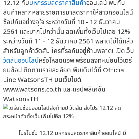
12.12 กับ
มหกรรมลดราคาสินค้า
ออนไลน์ พบกับ
สินค้าหลากหลายรายการมาลดราคาให้สาวกออนไลน์
ช้อปกันอย่างจุใจ ระหว่างวันที่ 10 - 12 ธันวาคม
2561 และมากไปกว่านั้น ลดเพิ่มทั้งเว็บไปเลย 12%
ระหว่างวันที่ 11 - 12 ธันวาคม 2561 พลาดไม่ได้แล้ว
สำหรับลูกค้าวัตสัน ใครที่รอกันอยู่ห้ามพลาด! เปิดเว็บ
วัตสันออนไลน์
หรือโหลดแอพ พร้อมลงทะเบียนไว้เตรี
ยมช้อป ติดตามรายละเอียดเพิ่มเติมได้ที่ Official
Line WatsonsTH บนเว็บไซต์
www.watsons.co.th และแอปพลิเคชัน
WatsonsTH
โปรโมชั่น 12.12 มหกรรมลดราคาสินค้าออนไลน์ มี