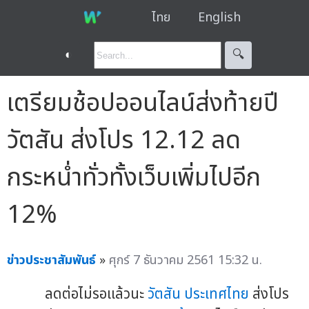
ไทย
English
◐
🔍︎
เตรียมช้อปออนไลน์ส่งท้ายปี
วัตสัน ส่งโปร 12.12 ลด
กระหน่ำทั่วทั้งเว็บเพิ่มไปอีก
12%
ข่าวประชาสัมพันธ์
»
ศุกร์ 7 ธันวาคม 2561 15:32 น.
ลดต่อไม่รอแล้วนะ
วัตสัน ประเทศไทย
ส่งโปร