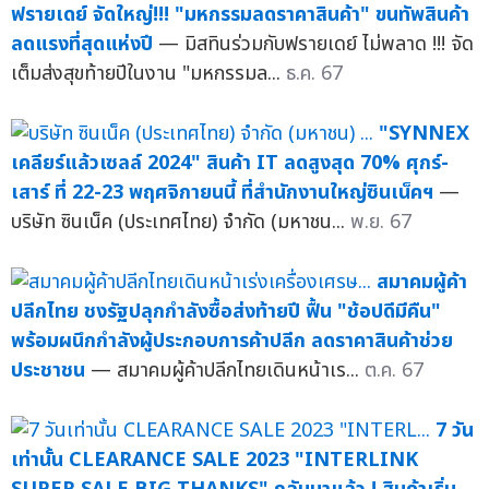
ฟรายเดย์ จัดใหญ่!!! "มหกรรมลดราคาสินค้า" ขนทัพสินค้า
ลดแรงที่สุดแห่งปี
— มิสทินร่วมกับฟรายเดย์ ไม่พลาด !!! จัด
เต็มส่งสุขท้ายปีในงาน "มหกรรมล...
ธ.ค. 67
"SYNNEX
เคลียร์แล้วเซลล์ 2024" สินค้า IT ลดสูงสุด 70% ศุกร์-
เสาร์ ที่ 22-23 พฤศจิกายนนี้ ที่สำนักงานใหญ่ซินเน็คฯ
—
บริษัท ซินเน็ค (ประเทศไทย) จำกัด (มหาชน...
พ.ย. 67
สมาคมผู้ค้า
ปลีกไทย ชงรัฐปลุกกำลังซื้อส่งท้ายปี ฟื้น "ช้อปดีมีคืน"
พร้อมผนึกกำลังผู้ประกอบการค้าปลีก ลดราคาสินค้าช่วย
ประชาชน
— สมาคมผู้ค้าปลีกไทยเดินหน้าเร...
ต.ค. 67
7 วัน
เท่านั้น CLEARANCE SALE 2023 "INTERLINK