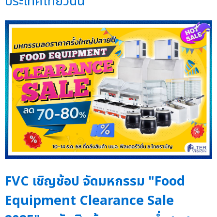
ประเทศไทยวันนี้
FVC เชิญช้อป จัดมหกรรม "Food
Equipment Clearance Sale