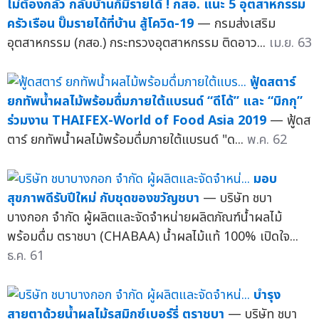
ไม่ต้องกลัว กลับบ้านก็มีรายได้ ! กสอ. แนะ 5 อุตสาหกรรม
ครัวเรือน ปั๊มรายได้ที่บ้าน สู้โควิด-19
— กรมส่งเสริม
อุตสาหกรรม (กสอ.) กระทรวงอุตสาหกรรม ติดอาว...
เม.ย. 63
ฟู้ดสตาร์
ยกทัพน้ำผลไม้พร้อมดื่มภายใต้แบรนด์ “ดีโด้” และ “มิกกุ”
ร่วมงาน THAIFEX-World of Food Asia 2019
— ฟู้ดส
ตาร์ ยกทัพน้ำผลไม้พร้อมดื่มภายใต้แบรนด์ "ด...
พ.ค. 62
มอบ
สุขภาพดีรับปีใหม่ กับชุดของขวัญชบา
— บริษัท ชบา
บางกอก จำกัด ผู้ผลิตและจัดจำหน่ายผลิตภัณฑ์น้ำผลไม้
พร้อมดื่ม ตราชบา (CHABAA) น้ำผลไม้แท้ 100% เปิดใจ...
ธ.ค. 61
บำรุง
สายตาด้วยน้ำผลไม้รสมิกซ์เบอร์รี่ ตราชบา
— บริษัท ชบา