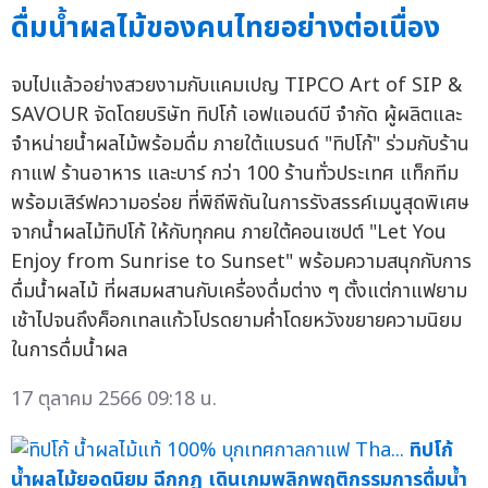
ดื่มน้ำผลไม้ของคนไทยอย่างต่อเนื่อง
จบไปแล้วอย่างสวยงามกับแคมเปญ TIPCO Art of SIP &
SAVOUR จัดโดยบริษัท ทิปโก้ เอฟแอนด์บี จำกัด ผู้ผลิตและ
จำหน่ายน้ำผลไม้พร้อมดื่ม ภายใต้แบรนด์ "ทิปโก้" ร่วมกับร้าน
กาแฟ ร้านอาหาร และบาร์ กว่า 100 ร้านทั่วประเทศ แท็กทีม
พร้อมเสิร์ฟความอร่อย ที่พิถีพิถันในการรังสรรค์เมนูสุดพิเศษ
จากน้ำผลไม้ทิปโก้ ให้กับทุกคน ภายใต้คอนเซปต์ "Let You
Enjoy from Sunrise to Sunset" พร้อมความสนุกกับการ
ดื่มน้ำผลไม้ ที่ผสมผสานกับเครื่องดื่มต่าง ๆ ตั้งแต่กาแฟยาม
เช้าไปจนถึงค็อกเทลแก้วโปรดยามค่ำโดยหวังขยายความนิยม
ในการดื่มน้ำผล
17 ตุลาคม 2566 09:18 น.
ทิปโก้
น้ำผลไม้ยอดนิยม ฉีกกฏ เดินเกมพลิกพฤติกรรมการดื่มน้ำ