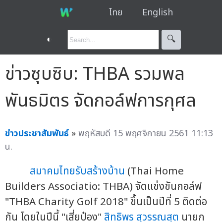
ไทย
English
◐
🔍︎
ข่าวซุบซิบ: THBA รวมพล
พันธมิตร จัดกอล์ฟการกุศล
ข่าวประชาสัมพันธ์
»
พฤหัสบดี 15 พฤศจิกายน 2561 11:13
น.
สมาคมไทยรับสร้างบ้าน
(Thai Home
Builders Associatio: THBA) จัดแข่งขันกอล์ฟ
"THBA Charity Golf 2018" ขึ้นเป็นปีที่ 5 ติดต่อ
กัน โดยในปีนี้ "เสี่ยป๋อง"
สิทธิพร สุวรรณสุต
นายก