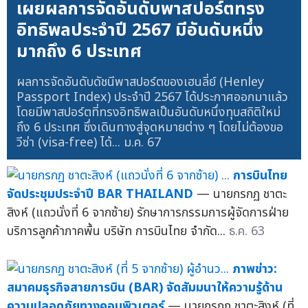
เผยผลการจัดอันดับพาสปอร์ตทรง
อิทธิพลประจำปี 2567 มีอันดับหนึ่ง
มากถึง 6 ประเทศ
ผลการจัดอันดับดัชนีพาสปอร์ตของเฮนลี่ย์ (Henley
Passport Index) ประจำปี 2567 ได้ประกาศออกมาแล้ว
โดยมีพาสปอร์ตที่ทรงอิทธิพลเป็นอันดับหนึ่งทุบสถิติใหม่
ถึง 6 ประเทศ ซึ่งเดินทางสู่จุดหมายต่าง ๆ โดยไม่ต้องขอ
วีซ่า (visa-free) ได้...
ม.ค. 67
การบินไทย
จัดประชุมประจำปี BAR THAILAND
— นายกรกฏ ชาตะ
สิงห์ (แถวนั่งที่ 6 จากซ้าย) รักษาการกรรมการผู้จัดการฝ่าย
บริการลูกค้าภาคพื้น บริษัท การบินไทย จำกัด...
ธ.ค. 63
ภาพข่าว:
สมาคมธุรกิจสายการบิน (BAR) จัดสัมมนาให้ความรู้ด้าน
ความปลอดภัยทางคอมพิวเตอร์
— นายกรกฏ ชาตะสิงห์ (ที่