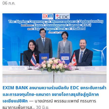
06 ก.ค.
EXIM BANK ลงนามความร่วมมือกับ EDC ยกระดับการค้า
และการลงทุนไทย-แคนาดา ขยายโอกาสธุรกิจสู่ภูมิภาค
เอเชียแปซิฟิก
— นายปกรณ์ พรรธนะแพทย์ กรรมการ
ธนาคารเพื่อการส...
30 มิ.ย.