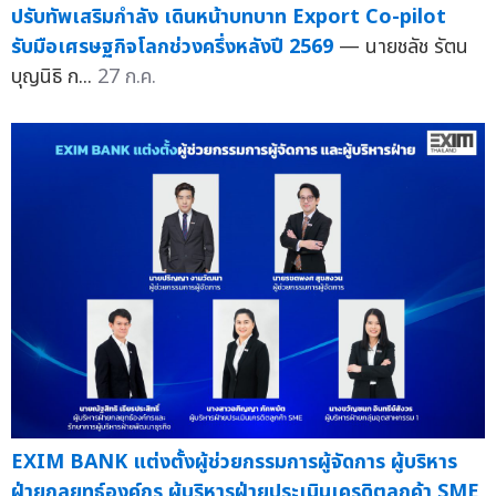
ปรับทัพเสริมกำลัง เดินหน้าบทบาท Export Co-pilot
รับมือเศรษฐกิจโลกช่วงครึ่งหลังปี 2569
— นายชลัช รัตน
บุญนิธิ ก...
27 ก.ค.
EXIM BANK แต่งตั้งผู้ช่วยกรรมการผู้จัดการ ผู้บริหาร
ฝ่ายกลยุทธ์องค์กร ผู้บริหารฝ่ายประเมินเครดิตลูกค้า SME