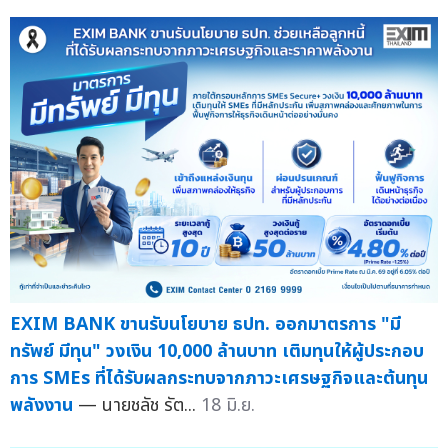
EXIM BANK ขานรับนโยบาย ธปท. ออกมาตรการ "มี
ทรัพย์ มีทุน" วงเงิน 10,000 ล้านบาท เติมทุนให้ผู้ประกอบ
การ SMEs ที่ได้รับผลกระทบจากภาวะเศรษฐกิจและต้นทุน
พลังงาน
— นายชลัช รัต...
18 มิ.ย.