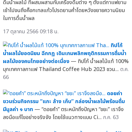
ดื่มน้ำผลไม้ ที่ผสมผสานกับเครื่องดื่มต่าง ๆ ตั้งแต่กาแฟยาม
เช้าไปจนถึงค็อกเทลแก้วโปรดยามค่ำโดยหวังขยายความนิยม
ในการดื่มน้ำผล
17 ตุลาคม 2566 09:18 น.
ทิปโก้
น้ำผลไม้ยอดนิยม ฉีกกฏ เดินเกมพลิกพฤติกรรมการดื่มน้ำ
ผลไม้ของคนไทยอย่างต่อเนื่อง
— ทิปโก้ น้ำผลไม้แท้ 100%
บุกเทศกาลกาแฟ Thailand Coffee Hub 2023 ชวน...
ต.ค.
66
ดอยคำ
ชวนร่วมกิจกรรม “แกะ ล้าง เก็บ” กล่องน้ำผลไม้พร้อมดื่ม
มีมูลค่า ๑ บาท
— “ดอยคำ” ตระหนักถึงปัญหา “ขยะ” เราจึง
ลงมือแก้ไขอย่างจริงจัง โดยใช้แนวทางแบบ Ci...
ก.ค. 63