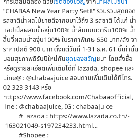
การเฉลิมฉลอง ด้วย
เซ็ตของขวัญ
จาก
น้ำผลไม้ชบา
"CHABAA New Year Party Set!!" รวบรวมสุดยอด
รสชาติน้ำผลไม้ขายดีจากชบาไว้ถึง 3 รสชาติ ได้แก่ น้ำ
แอปเปิ้ลผสมน้ำองุ่น100% น้ำส้มแมนดาริน100% น้ำ
ลิ้นจี่ผสมน้ำองุ่น100% ในราคาพิเศษ 650 บาท/ลัง จ
ราคาปกติ 900 บาท ตั้งแต่วันที่ 1-31 ธ.ค. 61 นี้เท่านั้
มอบสุขภาพดีรับปีใหม่กับ
ชุดของขวัญ
ชบา โดยสั่งซื้อ
หรือดูรายละเอียดเพิ่มเติมได้ที่ lazada, shopee และ
Line@ : @chabaajuice สอบถามเพิ่มเติมได้ที่โทร.
02 323 3143 หรือ
https://www.facebook.com/Chabaaofficia­l,
line : @chabaajuice, IG : chabaajuice
#Lazada : https://www.lazada.co.th/-
i163021049-s197234233.html…
#Shopee :