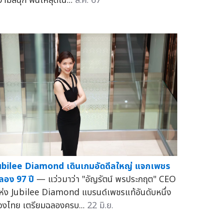
วามสนุก ฟินให้สุดใน...
ส.ค. 67
ubilee Diamond เดินเกมอัดดีลใหญ่ แจกเพชร
ลอง 97 ปี
— แว่วมาว่า "อัญรัตน์ พรประกฤต" CEO
ห่ง Jubilee Diamond แบรนด์เพชรแท้อันดับหนึ่ง
องไทย เตรียมฉลองครบ...
22 มิ.ย.