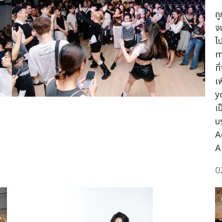
ถ
จ
ไ
m
ที
เ
y
เ
บ
A
A
0