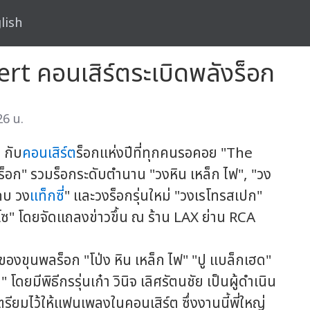
lish
 คอนเสิร์ตระเบิดพลังร็อก
26 น.
 กับ
คอนเสิร์ต
ร็อกแห่งปีที่ทุกคนรอคอย "The
อก" รวมร็อกระดับตำนาน "วงหิน เหล็ก ไฟ", "วง
"กบ วง
แท็กซี่
" และวงร็อกรุ่นใหม่ "วงเรโทรสเปก"
ซ" โดยจัดแถลงข่าวขึ้น ณ ร้าน LAX ย่าน RCA
นพลร็อก "โป่ง หิน เหล็ก ไฟ" "ปู แบล็กเฮด"
โดยมีพิธีกรรุ่นเก๋า วินิจ เลิศรัตนชัย เป็นผู้ดำเนิน
รียมไว้ให้แฟนเพลงในคอนเสิร์ต ซึ่งงานนี้พี่ใหญ่