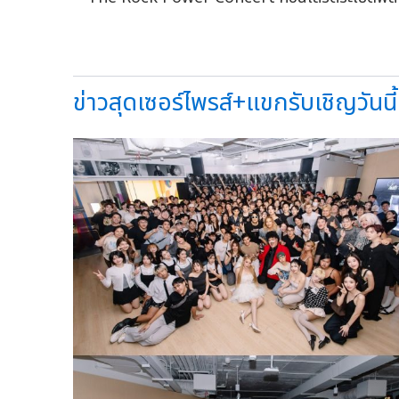
ข่าวสุดเซอร์ไพรส์+แขกรับเชิญวันนี้