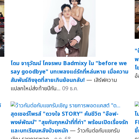
"
พ
โดม จารุวัฒน์ โคจรพบ Badmixy ใน "before we
โ
say goodbye" บทเพลงแด่รักที่หล่นหาย เมื่อความ
อ
สัมพันธ์ถึงจุดที่สายเกินย้อนกลับ!
— เสิร์ฟความ
แปลกใหม่ส่งท้ายปีกัน...
09 ธ.ค.
สุดเซอร์ไพรส์ "ดวงใจ STORY" ค้นชีวิต "อ๊อฟ-
ไ
พงษ์พัฒน์" "สุขกับทุกหน้าที่ที่ทำ" พร้อมเปิดเรื่องรัก
F
และบทเรียนหลังป่วยหนัก
— ว้าวกันต่อกับแขกรับ
ขี