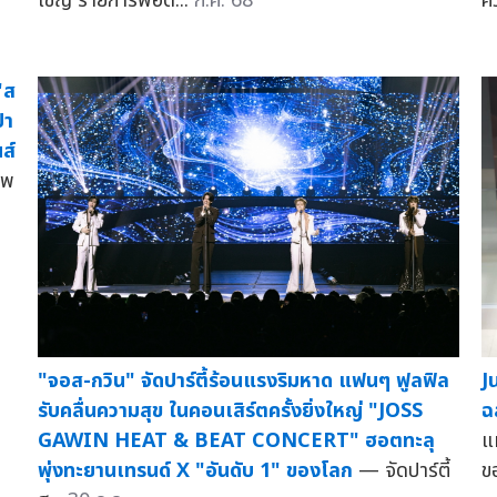
เชิญ รายการพอด...
ก.ค. 68
ค
"ส
้า
ส์
ไพ
"จอส-กวิน" จัดปาร์ตี้ร้อนแรงริมหาด แฟนๆ ฟูลฟิล
J
รับคลื่นความสุข ในคอนเสิร์ตครั้งยิ่งใหญ่ "JOSS
ฉ
GAWIN HEAT & BEAT CONCERT" ฮอตทะลุ
แ
พุ่งทะยานเทรนด์ X "อันดับ 1" ของโลก
— จัดปาร์ตี้
ข