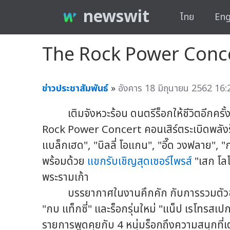
newswit
ไทย
Eng
The Rock Power Concert
ข่าวประชาสัมพันธ์
»
อังคาร 18 มิถุนายน 2562 16:
เติมจังหวะร้อน ดนตรีร็อกให้ชีวิตอีกครั้ง
Rock Power Concert คอนเสิร์ตระเบิดพลังร็
แบล็กเฮด", "บิลลี่ โอแกน", "อี๊ด วงฟลาย", 
พร้อมด้วย
แขกรับเชิญ
สุดเซอร์ไพรส์
"เสก โลโ
พระรามเก้า
บรรยากาศในงานคึกคัก กับการรวมตัวของขุ
"กบ แท็กซี่" และร็อกรุ่นใหม่ "แน็ป เรโทรสเปก" 
รายการพูดคุยกับ 4 หนุ่มร็อกถึงความสนุกที่เต