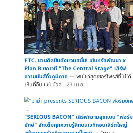
ETC. ชวนศิลปินดังแจมสนั่น! เซ็นทรัลพัฒนา x
Plan B ยกเวที "The Central Stage" เสิร์ฟ
ความมันส์ทั่วภูมิภาค
— พบโชว์สุดเซอร์ไพรส์ที่ไม่ได้
เห็นที่อื่น แซ่บนัวค...
23 เม.ย.
"SERIOUS BACON" เสิร์ฟความสุขแบบ "ฟอร์ม
ยักษ์" จัดเต็มทุกความรู้สึกบนเวทีคอนเสิร์ตใหญ่