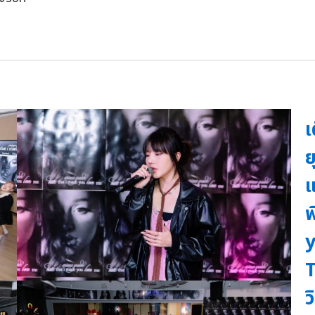
เ
ย
แ
พ
y
T
ว