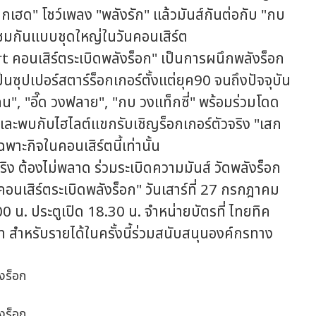
ล็กเฮด" โชว์เพลง "พลังรัก" แล้วมันส์กันต่อกับ "กบ
่อนชมกันแบบชุดใหญ่ในวันคอนเสิร์ต
เสิร์ตระเบิดพลังร็อก" เป็นการผนึกพลังร็อก
ุปเปอร์สตาร์ร็อกเกอร์ตั้งแต่ยุค90 จนถึงปัจจุบัน
กน", "อี๊ด วงฟลาย", "กบ วงแท็กซี่" พร้อมร่วมโดด
และพบกับไฮไลต์แขกรับเชิญร็อกเกอร์ตัวจริง "เสก
พาะกิจในคอนเสิร์ตนี้เท่านั้น
ง ต้องไม่พลาด ร่วมระเบิดความมันส์ วัดพลังร็อก
เสิร์ตระเบิดพลังร็อก" วันเสาร์ที่ 27 กรกฎาคม
0 น. ประตูเปิด 18.30 น. จำหน่ายบัตรที่ ไทยทิค
 สำหรับรายได้ในครั้งนี้ร่วมสนับสนุนองค์กรทาง