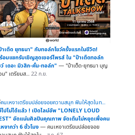
ป๋าเต็ด ยุทธนา" กับทอล์กโชว์ครั้งแรกในชีวิต!
ร้อมแขกรับเชิญสุดเซอร์ไพรส์ ใน "ป๋าเต็ดทอล์ก
ชว์ เดอะ มิวสิก-คั่น-ทอล์ก"
— "ป๋าเต็ด-ยุทธนา บุญ
้อม" เตรียมส...
22 ก.ย.
ม่ไปไม่ได้แล้ว ! เปิดไลน์อัพ "LONELY LOUD
EST" อัดแน่นศิลปินคุณภาพ จัดเต็มไม่หยุดเพื่อคน
้เหงากว่า 6 ชั่วโมง
— คนเหงาเตรียมปล่อยจอย