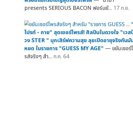
พร้อมแขกรับเชิญสุดเซอร์ไพรส์
— "มาม่า
presents SERIOUS BACON ฟอร์มยั...
17 ก.ย.
ไปรท์ - กาย" สุดเซอร์ไพรส์! ศิลปินในดวงใจ "เวสป
วง STER " บุกเสิร์ฟความสุข ลุยเปิดอายุจริงกันมัน
หยด ในรายการ "GUESS MY AGE"
— ขยันเซอร์
รส์จริงๆ สำ...
ก.ค. 64