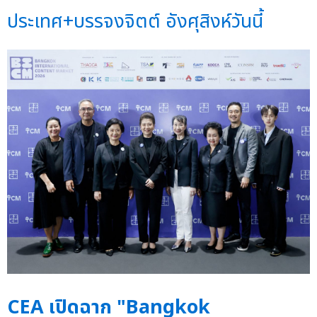
ประเทศ+บรรจงจิตต์ อังศุสิงห์วันนี้
CEA เปิดฉาก "Bangkok