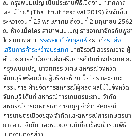
ณ กรุงพนมเปญ เป็นประธานพิธีเปิดงาน "เทศกาล
ผลไม้ไทย" (Thai fruit festival 2019) ซึ่งจัดขึ้น
ระหว่างวันที่ 25 พฤษภาคม ถึงวันที่ 2 มิถุนายน 2562
ณ ห้างแม็คโคร สาขาพนมเปญ ราชอาณาจักรกัมพูชา
โดยมีนางสาว
บรรจงจิตต์ อังศุสิงห์
อธิบดี
กรมส่ง
เสริมการค้าระหว่างประเทศ
นายจิรวุฒิ สุวรรณอาจ ผู้
อำนวยการสำนักงานส่งเสริมการค้าในต่างประเทศ ณ
กรุงพนมเปญ นางศศิธร วิเศษ สหกรณ์จังหวัด
จันทบุรี พร้อมด้วยผู้บริหารห้างแม็คโคร และคณะ
กรรมการ ฝ่ายจัดการสหกรณ์ผู้ผลิตผลไม้ในจังหวัด
จันทบุรี ได้แก่ สหกรณ์การเกษตรมะขาม จำกัด
สหกรณ์การเกษตรเขาคิชฌกูฏ จำกัด สหกรณ์
การเกษตรเมืองขลุง จำกัดและสหกรณ์การเกษตรนา
ยายอาม จำกัด และหน่วยงานที่เกี่ยวข้องเข้าร่วมพิธี
เปิดงานดังกล่าว