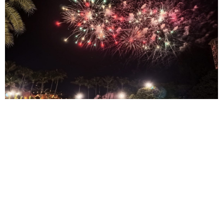
"เพชรบุรี - หัวหิน วินเทจ คาร์ พาเหรด ครั้งที่ 23" เสน่ห์
คาราวานรถโบราณ สร้างสีสันเมืองทะเล
— สมาคมรถโบ
ราณฯ โรงแรมดุสิตธานี หัวหิน และพันธมิตร จัดคาราวานร...
22 ธ.ค.
© 2007 - 2026 Tasang Limited, All Rights