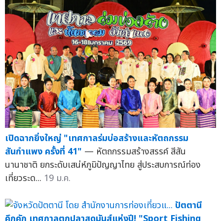
เปิดฉากยิ่งใหญ่ "เทศกาลร่มบ่อสร้างและหัตถกรรม
สันกำแพง ครั้งที่ 41"
— หัตถกรรมสร้างสรรค์ สีสัน
นานาชาติ ยกระดับเสน่ห์ภูมิปัญญาไทย สู่ประสบการณ์ท่อง
เที่ยวระด...
19 ม.ค.
ปัตตานี
คึกคัก เทศกาลตกปลาสุดมันส์แห่งปี! "Sport Fishing