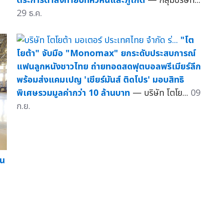
ตระการตาส่งท้ายปีที่หัวหินและภูเก็ต
— กลุ่มบริษัท...
29 ธ.ค.
"โต
โยต้า" จับมือ "Monomax" ยกระดับประสบการณ์
แฟนลูกหนังชาวไทย ถ่ายทอดสดฟุตบอลพรีเมียร์ลีก
พร้อมส่งแคมเปญ 'เชียร์มันส์ ติดโปร' มอบสิทธิ
พิเศษรวมมูลค่ากว่า 10 ล้านบาท
— บริษัท โตโย...
09
ก.ย.
ใน