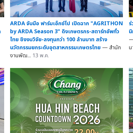
ARDA จับมือ ฟาร์มเอ็กซ์โป เปิดฉาก "AGRITHON
ร
ล
by ARDA Season 3" ดึงเกษตรกร-สตาร์ทอัพทั่ว
น
ไทย ชิงงบวิจัย-ลงทุนกว่า 100 ล้านบาท สร้าง
—
นวัตกรรมยกระดับอุตสาหกรรมเกษตรไทย
— สำนัก
นา
งานพัฒ...
13 พ.ค.