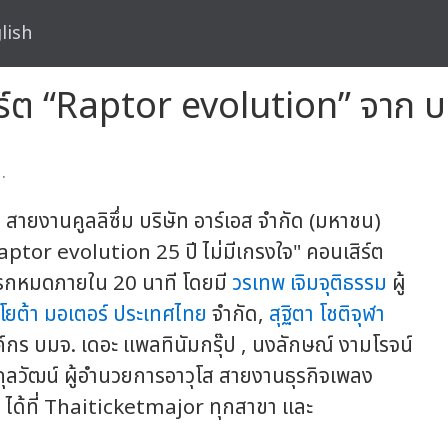
lish
ร์ต “Raptor evolution” จาก บ
.
สายงานคูลลิซึ่ม บริษัท อาร์เอส จำกัด (มหาชน)
aptor evolution 25 ปี ไม่มีเกรงใจ" คอนเสิร์ต
แรกหมดภายใน 20 นาที โดยมี
วรเทพ เจิมจุติธรรม
ผู้
โยต้า มอเตอร์ ประเทศไทย
จำกัด,
สุฐิตา โชติจุฬา
ร บมจ. เดอะ แพลทินัมกรุ๊ป , นงลักษณ์ งามโรจน์
ุลวัฒน์ ผู้อำนวยการอาวุโส สายงานธุรกิจเพลง
 ได้ที่ Thaiticketmajor ทุกสาขา และ