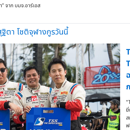
ิตา โชติจุฬางกูรวันนี้
T
ฉ
ก
"
ย
ส
ฟ