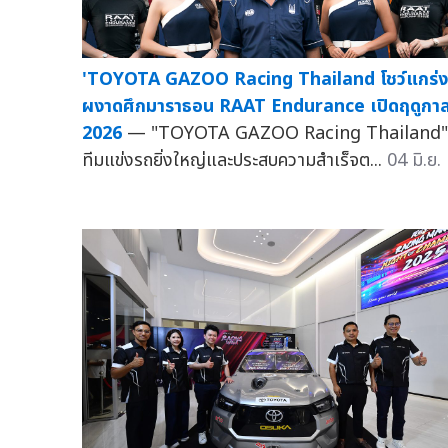
'TOYOTA GAZOO Racing Thailand โชว์แกร่ง
ผงาดศึกมาราธอน RAAT Endurance เปิดฤดูกา
2026
— "TOYOTA GAZOO Racing Thailand"
ทีมแข่งรถยิ่งใหญ่และประสบความสำเร็จต...
04 มิ.ย.