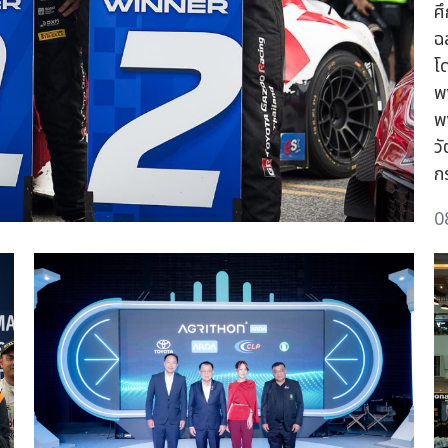
ศ
ฉ
โ
พ
พง
ว
กร
0