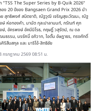
ึก "TSS The Super Series by B-Quik 2026"
ลอง 20 ปีของ Bangsaen Grand Prix 2026 นำ
ดย สุทธิพงศ์ สมิตชาติ, ณัฐวุฒิ เจริญสุขะวัฒนะ, ณัฐ
งษ์ ห่อทองคำ, มานัต กุละปาลานนท์, กรัณฑ์ ศุภ
ษ์, อัครพงษ์ อัคนีนิโรธ, กฤษฎิ์ วสุรัตน์, ณ ดล
ัฒนธรรม, นรรัศมิ์ อภิวาท, ไอตั้น อัษฎาธร, ทรงศักดิ์
ศิริสืบสกุล และ มาริโอ้-สิทธิชัย
8 กรกฎาคม 2569 08:51 น.