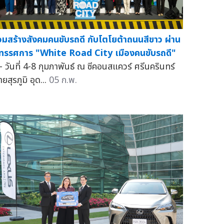
่วมสร้างสังคมคนขับรถดี กับโตโยต้าถนนสีขาว ผ่าน
ิทรรศการ "White Road City เมืองคนขับรถดี"
 วันที่ 4-8 กุมภาพันธ์ ณ ซีคอนสแควร์ ศรีนครินทร์
ยสุรภูมิ อุด...
05 ก.พ.