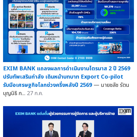
EXIM BANK แถลงผลการดำเนินงานไตรมาส 2 ปี 2569
ปรับทัพเสริมกำลัง เดินหน้าบทบาท Export Co-pilot
รับมือเศรษฐกิจโลกช่วงครึ่งหลังปี 2569
— นายชลัช รัตน
บุญนิธิ ก...
27 ก.ค.