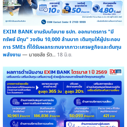
EXIM BANK ขานรับนโยบาย ธปท. ออกมาตรการ "มี
ทรัพย์ มีทุน" วงเงิน 10,000 ล้านบาท เติมทุนให้ผู้ประกอบ
การ SMEs ที่ได้รับผลกระทบจากภาวะเศรษฐกิจและต้นทุน
พลังงาน
— นายชลัช รัต...
18 มิ.ย.