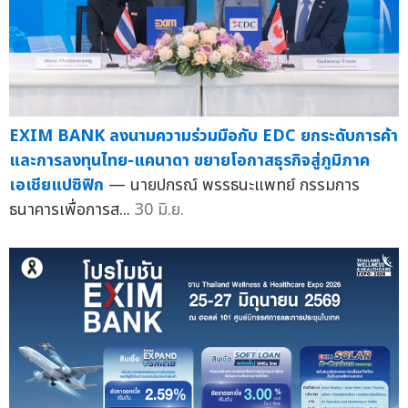
EXIM BANK ลงนามความร่วมมือกับ EDC ยกระดับการค้า
และการลงทุนไทย-แคนาดา ขยายโอกาสธุรกิจสู่ภูมิภาค
เอเชียแปซิฟิก
— นายปกรณ์ พรรธนะแพทย์ กรรมการ
ธนาคารเพื่อการส...
30 มิ.ย.