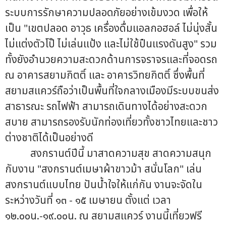
ระบบการรักษาความปลอดภัยอย่างเข้มงวด เพื่อให้
เป็น "เขตปลอด อาวุธ เครื่องดื่มแอลกอฮอล์ ไม่นุ่งสั้น
ไม่แต่งตัวโป๊ ไม่เล่นแป้ง และไม่ใช้ปืนแรงดันสูง" รวม
ทั้งยังอำนวยความสะดวกด้านการจราจรและที่จอดรถ
ณ อาคารสยามกิตติ์ และ อาคารวิทยกิตติ์ ซึ่งพื้นที่
สยามสแควร์ถือว่าเป็นพื้นที่ใจกลางเมืองมีระบบขนส่ง
สาธารณะ รถไฟฟ้า สามารถเดินทางได้อย่างสะดวก
สบาย สามารถรองรับนักท่องเที่ยวทั้งชาวไทยและชาว
ต่างชาติได้เป็นอย่างดี
สงกรานต์ปีนี้ มาสาดความสุข สาดความสนุก
กับงาน "สงกรานต์เมษาผ้าขาวม้า สนั่นโลก" เล่น
สงกรานต์แบบไทย ปันน้ำใจให้แก่กัน งานจะจัดใน
ระหว่างวันที่ ๑๓ - ๑๕ เมษายน ตั้งแต่ เวลา
๑๒.๐๐น.-๑๙.๐๐น. ณ สยามสแควร์ งานนี้เที่ยวฟรี