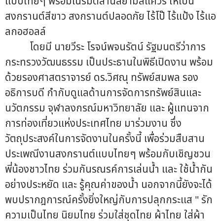
แบบไทยๆ พร้อมเนรมิตลานสยามสแควร์ ให้เป็น
สงกรานต์สีขาว สงกรานต์ปลอดภัย ไร้โป๊ ไร้แป้ง ไร้แอ
ลกอฮอลล์
โดยมี นายวีระ โรจน์พจนรัตน์ รัฐมนตรีว่าการ
กระทรวงวัฒนธรรม เป็นประธานในพิธีเปิดงาน พร้อม
ด้วยรองศาสตราจารย์ ดร.วิศณุ ทรัพย์สมพล รอง
อธิการบดี กำกับดูแลด้านการจัดการทรัพย์สินและ
นวัตกรรม จุฬาลงกรณ์มหาวิทยาลัย และ ผู้แทนจาก
การท่องเที่ยวแห่งประเทศไทย มาร่วมงาน ซึ่ง
วัตถุประสงค์ในการจัดงานในครั้งนี้ เพื่อร่วมสืบสาน
ประเพณีงานสงกรานต์แบบไทยๆ พร้อมกับเชิญชวน
พี่น้องชาวไทย ร่วมกันรณรค์การเล่นน้ำ และ ใช้น้ำกัน
อย่างประหยัด และ รู้คุณค่าของน้ำ นอกจากนี้ยังจะได้
พบปรากฎการณ์ครั้งยิ่งใหญ่กับการปลุกกระแส " รัก
ความเป็นไทย นิยมไทย ร่วมใส่ชุดไทย ผ้าไทย ใส่ผ้า