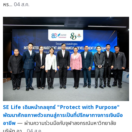
หร...
04 ส.ค.
SE Life เดินหน้ากลยุทธ์ "Protect with Purpose"
พัฒนาศักยภาพตัวแทนสู่การเป็นที่ปรึกษาทางการเงินมือ
อาชีพ
— ผ่านความร่วมมือกับจุฬาลงกรณ์มหาวิทยาลัย
บริษัท อา...
04 ส.ค.