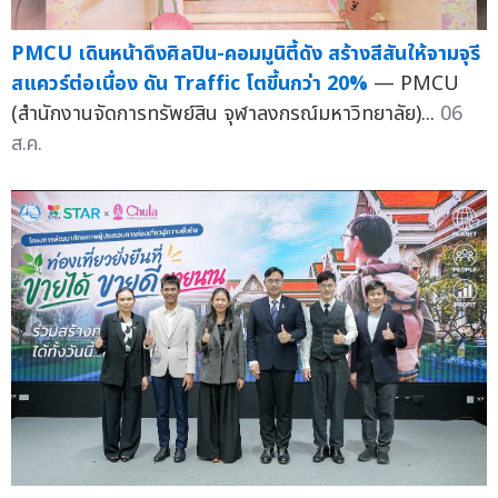
PMCU เดินหน้าดึงศิลปิน-คอมมูนิตี้ดัง สร้างสีสันให้จามจุรี
สแควร์ต่อเนื่อง ดัน Traffic โตขี้นกว่า 20%
— PMCU
(สำนักงานจัดการทรัพย์สิน จุฬาลงกรณ์มหาวิทยาลัย)...
06
ส.ค.