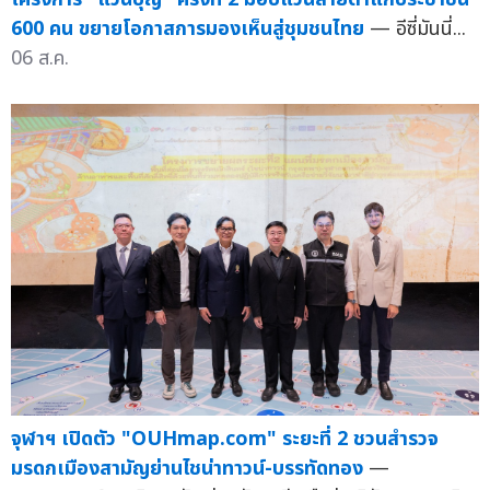
600 คน ขยายโอกาสการมองเห็นสู่ชุมชนไทย
— อีซี่มันนี่...
06 ส.ค.
จุฬาฯ เปิดตัว "OUHmap.com" ระยะที่ 2 ชวนสำรวจ
มรดกเมืองสามัญย่านไชน่าทาวน์-บรรทัดทอง
—