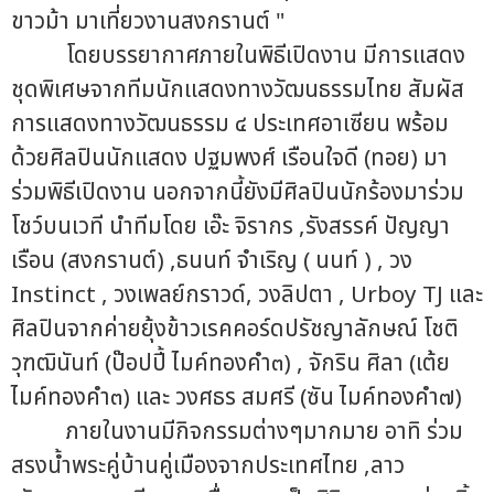
ขาวม้า มาเที่ยวงานสงกรานต์ "
โดยบรรยากาศภายในพิธีเปิดงาน มีการแสดง
ชุดพิเศษจากทีมนักแสดงทางวัฒนธรรมไทย สัมผัส
การแสดงทางวัฒนธรรม ๔ ประเทศอาเซียน พร้อม
ด้วยศิลปินนักแสดง ปฐมพงศ์ เรือนใจดี (ทอย) มา
ร่วมพิธีเปิดงาน นอกจากนี้ยังมีศิลปินนักร้องมาร่วม
โชว์บนเวที นำทีมโดย เอ๊ะ จิรากร ,รังสรรค์ ปัญญา
เรือน (สงกรานต์) ,ธนนท์ จำเริญ ( นนท์ ) , วง
Instinct , วงเพลย์กราวด์, วงลิปตา , Urboy TJ และ
ศิลปินจากค่ายยุ้งข้าวเรคคอร์ดปรัชญาลักษณ์ โชติ
วุฑฒินันท์ (ป๊อปปี้ ไมค์ทองคำ๓) , จักริน ศิลา (เต้ย
ไมค์ทองคำ๓) และ วงศธร สมศรี (ซัน ไมค์ทองคำ๗)
ภายในงานมีกิจกรรมต่างๆมากมาย อาทิ ร่วม
สรงน้ำพระคู่บ้านคู่เมืองจากประเทศไทย ,ลาว