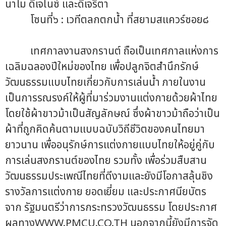
นาโม ดีเจไนซ์ และดีเจริตา
โซนที่๖ : เวทีตลกตกน้ำ ที่สยามสแควร์ซอย๘
เทศกาลงานสงกรานต์ ถือเป็นเทศกาลแห่งการ
เฉลิมฉลองปีใหม่ของไทย เพื่อปลูกจิตสำนึกรักษ์
วัฒนธรรมแบบไทยเกี่ยวกับการเล่นน้ำ ภายในงาน
เป็นการรณรงค์ให้ผู้ที่มาร่วมงานแต่งกายด้วยผ้าไทย
โดยใช้ผ้าขาวม้าเป็นสัญลักษณ์ ซึ่งผ้าขาวม้าถือว่าเป็น
ผ้าที่ถูกคิดค้นตามแบบฉบับวิถีชีวิตของคนไทยมา
ยาวนาน เพื่ออนุรักษ์การแต่งกายแบบไทยให้อยู่คู่กับ
การเล่นสงกรานต์ของไทย รวมทั้ง เพื่อร่วมสืบสาน
วัฒนธรรมประเพณีไทยที่ดีงามและยังมีโอกาสลุ้นชิง
รางวัลการแต่งกาย ยอดเยี่ยม และประกาศนียบัตร
จาก รัฐมนตรีว่าการกระทรวงวัฒนธรรม โดยประกาศ
ผลทางWWW.PMCU.CO.TH นอกจากนี้ยังมีการจัด