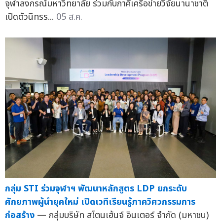
จุฬาลงกรณ์มหาวิทยาลัย ร่วมกับภาคีเครือข่ายวิจัยนานาชาติ
เปิดตัวนิทรร...
05 ส.ค.
กลุ่ม STI ร่วมจุฬาฯ พัฒนาหลักสูตร LDP ยกระดับ
ศักยภาพผู้นำยุคใหม่ เปิดเวทีเรียนรู้ภาควิศวกรรมการ
ก่อสร้าง
— กลุ่มบริษัท สโตนเฮ้นจ์ อินเตอร์ จำกัด (มหาชน)