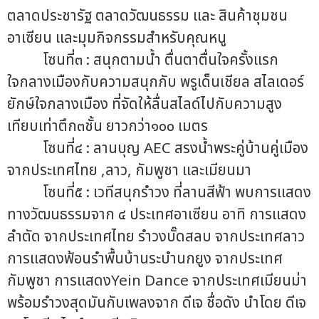
ตลาดประชารัฐ ตลาดวัฒนธรรม และ สินค้าชุมชน
อาเซียน และมุมกิจกรรมสำหรับคุณหนู
โซนที่๓ : สนุกตามน้ำ ตื่นตาตื่นใจครั้งแรก
ใจกลางเมืองกับความสนุกกับ พรูเด็นเชียล สไลเดอร์
ยักษ์ใจกลางเมือง ที่จัดให้ลื่นสไลด์ไปกับความสูง
เทียบเท่าตึก๓ชั้น ยาวกว่า๑๐๐ เมตร
โซนที่๔ : ลานบุญ AEC สรงน้ำพระคู่บ้านคู่เมือง
จากประเทศไทย ,ลาว, กัมพูชา และเมียนมา
โซนที่๕ : เวทีสนุกรำวง ที่ลานสีฟ้า พบการแสดง
ทางวัฒนธรรมจาก ๔ ประเทศอาเซียน อาทิ การแสดง
ลำตัด จากประเทศไทย รำวงบั๊ดสลบ จากประเทศลาว
การแสดงฟ้อนรำพื้นบ้านระบำนกยูง จากประเทศ
กัมพูชา การแสดงYein Dance จากประเทศเมียนม่า
พร้อมรำวงสุดมันกับเพลงจาก ดีเจ ชื่อดัง นำโดย ดีเจ