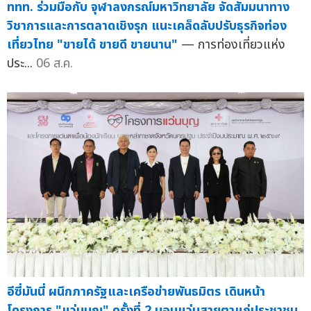
ททท. ร่วมมือกับ จุฬาลงกรณ์มหาวิทยาลัย จัดสัมมนาทาง
วิชาการและการตลาดเชิงรุก แนะเคล็ดลับปรับธุรกิจท่อง
เที่ยวไทย "ขายได้ ขายดี ขายนาน"
— การท่องเที่ยวแห่ง
ประ...
06 ส.ค.
อีซี่มันนี่ ผนึกภาครัฐและเครือข่ายพันธมิตร เดินหน้า
โครงการ "แว่นบุญ" ครั้งที่ 2 มอบแว่นสายตาแก่ประชาชน