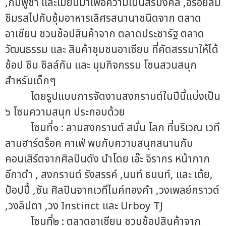
,กัมพูชา และเมียนมาเพื่อความเป็นสิริมงคล ,อร่อยลิ้ม
ชิมรสไปกับซุ้มอาหารเลิศรสนานาชนิดจาก ตลาด
อาเซียน ชวนช้อปสินค้าจาก ตลาดประชารัฐ ตลาด
วัฒนธรรม และ สินค้าชุมชนอาเซียน ที่คัดสรรมาให้ได้
ช้อป ชิม ชิลล์กัน และ มุมกิจกรรม โซนสวนสนุก
สำหรับเด็กๆ
โดยรูปแบบการจัดงานสงกรานต์ในปีนี้แบ่งเป็น
๖ โซนความสนุก ประกอบด้วย
โซนที่๑ : ลานสงกรานต์ สนั่น โลก ที่บริเวณ เวที
ลานฮาร์ดร็อค คาเฟ่ พบกับความสนุกสนานกับ
คอนเสิร์ตจากศิลปินดัง นำโดย เอ๊ะ จิรากร หน้ากาก
อีกาดำ , สงกรานต์ รังสรรค์ ,นนท์ ธนนท์, และ เต้ย,
ป้อปปี้ ,ซัน ศิลปินจากเวทีไมค์ทองคำ ,วงเพลย์กราวด์
,วงลิปตา ,วง Instinct และ Urboy TJ
โซนที่๒ : ตลาดอาเซียน ชวนช้อปสินค้าจาก