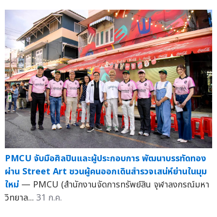
PMCU จับมือศิลปินและผู้ประกอบการ พัฒนาบรรทัดทอง
ผ่าน Street Art ชวนผู้คนออกเดินสำรวจเสน่ห์ย่านในมุม
ใหม่
— PMCU (สำนักงานจัดการทรัพย์สิน จุฬาลงกรณ์มหา
วิทยาล...
31 ก.ค.