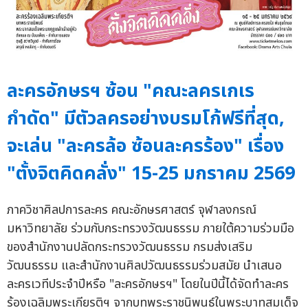
ละครอักษรฯ ซ้อน "คณะลครเกเร
กำดัด" มีตัวลครอย่างบรมโก้ฟรีที่สุด,
จะเล่น "ละครล้อ ซ้อนละครร้อง" เรื่อง
"ตั้งจิตคิดคลั่ง" 15-25 มกราคม 2569
ภาควิชาศิลปการละคร คณะอักษรศาสตร์ จุฬาลงกรณ์
มหาวิทยาลัย ร่วมกับกระทรวงวัฒนธรรม ภายใต้ความร่วมมือ
ของสำนักงานปลัดกระทรวงวัฒนธรรม กรมส่งเสริม
วัฒนธรรม และสำนักงานศิลปวัฒนธรรมร่วมสมัย นำเสนอ
ละครเวทีประจำปีหรือ "ละครอักษรฯ" โดยในปีนี้ได้จัดทำละคร
ร้องเฉลิมพระเกียรติฯ จากบทพระราชนิพนธ์ในพระบาทสมเด็จ