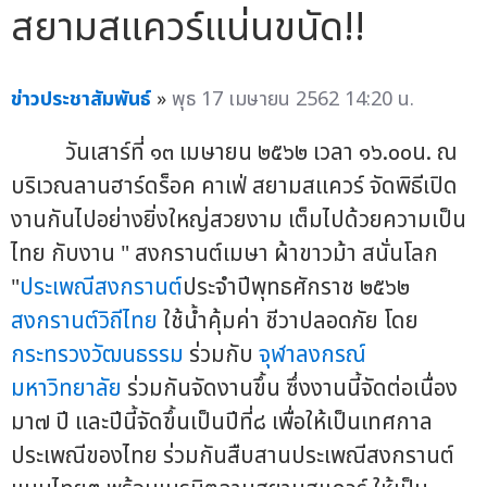
สยามสแควร์แน่นขนัด!!
ข่าวประชาสัมพันธ์
»
พุธ 17 เมษายน 2562 14:20 น.
วันเสาร์ที่ ๑๓ เมษายน ๒๕๖๒ เวลา ๑๖.๐๐น. ณ
บริเวณลานฮาร์ดร็อค คาเฟ่ สยามสแควร์ จัดพิธีเปิด
งานกันไปอย่างยิ่งใหญ่สวยงาม เต็มไปด้วยความเป็น
ไทย กับงาน " สงกรานต์เมษา ผ้าขาวม้า สนั่นโลก
"
ประเพณีสงกรานต์
ประจำปีพุทธศักราช ๒๕๖๒
สงกรานต์วิถีไทย
ใช้น้ำคุ้มค่า ชีวาปลอดภัย โดย
กระทรวงวัฒนธรรม
ร่วมกับ
จุฬาลงกรณ์
มหาวิทยาลัย
ร่วมกันจัดงานขึ้น ซึ่งงานนี้จัดต่อเนื่อง
มา๗ ปี และปีนี้จัดขึ้นเป็นปีที่๘ เพื่อให้เป็นเทศกาล
ประเพณีของไทย ร่วมกันสืบสานประเพณีสงกรานต์