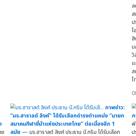
ล
ส
ปร
โ
ส
น
ว
แ
ส
ไ
0
ภาพข่าว:
า
“มร.ฮาราลด์ ลิงค์” ได้รับเลือกดำรงตำแหน่ง “นายก
ภ
m
สมาคมกีฬาขี่ม้าแห่งประเทศไทย” ต่อเนื่องอีก 1
พ
ทย
สมัย
— มร.ฮาราลด์ ลิงค์ ประธาน บี.กริม ได้รับเลือก
ป