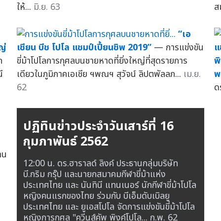
ให้...
มิ.ย. 63
ส
“เอ
ญ่
เชียน บีช โปโล แชมป์เปี้ยนชิพ 2019”
— การแข่งขัน
แ
ก
ขี่ม้าโปโลการกุศลบนชายหาดที่ยิ่งใหญ่ที่สุดรายการ
พ
ี
เดียวในภูมิภาคเอเชีย ฯพณฯ สุวัจน์ ลิปตพัลลภ...
เม.ย.
พ
62
ด
ปฏิทินข่าวประจำวันเสาร์ที่ 16
กุมภาพันธ์ 2562
าน
12:00 น. ดร.ฮาราลด์ ลิงค์ ประธานกลุ่มบริษัท
บี.กริม กรุ๊ป และนายกสมาคมกีฬาขี่ม้าแห่ง
ประเทศไทย และ นันทินี แทนเนอร์ นักกีฬาขี่ม้าโปโล
หญิงคนแรกของไทย ร่วมกับ บีเอ็มดับเบิลยู
ประเทศไทย และ ยูเอสโปโล จัดการแข่งขันขี่ม้าโปโล
หญิงการกุศล "ควีนส์คัพ พิงค์โปโล...
ก.พ. 62