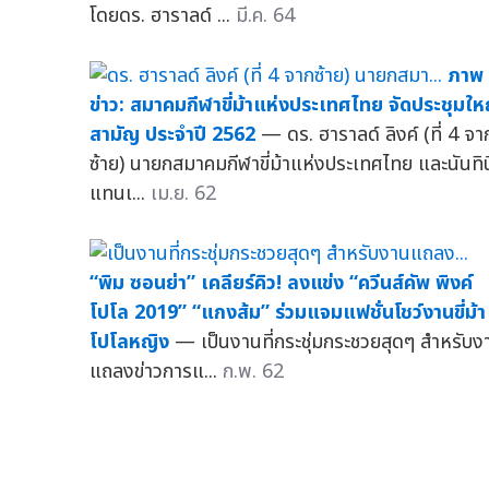
โดยดร. ฮาราลด์ ...
มี.ค. 64
ภาพ
ข่าว: สมาคมกีฬาขี่ม้าแห่งประเทศไทย จัดประชุมให
สามัญ ประจำปี 2562
— ดร. ฮาราลด์ ลิงค์ (ที่ 4 จา
ซ้าย) นายกสมาคมกีฬาขี่ม้าแห่งประเทศไทย และนันทิน
แทนเ...
เม.ย. 62
“พิม ซอนย่า” เคลียร์คิว! ลงแข่ง “ควีนส์คัพ พิงค์
โปโล 2019” “แกงส้ม” ร่วมแจมแฟชั่นโชว์งานขี่ม้า
โปโลหญิง
— เป็นงานที่กระชุ่มกระชวยสุดๆ สำหรับง
แถลงข่าวการแ...
ก.พ. 62